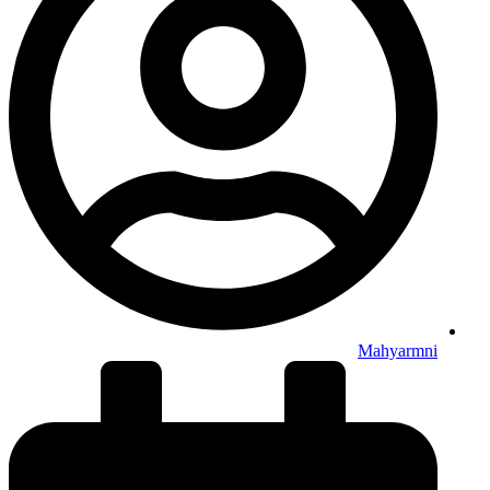
Mahyarmni