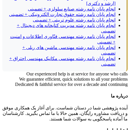
[ارشد و دکتری]
انجام پایان نامه رشته صنایع سلولزی + تضمینی
انجام پایان نامه رشته حقوق تجارت الکترونیکی + تضمینی
انجام پایان نامه رشته علوم تربیتی + تضمینی
انجام پایان نامه رشته مدیریت کتابخانه های دیجیتال +
تضمینی
انجام پایان نامه رشته مهندسی فنّاوری اطلاعات و امنیت
+ تضمینی
انجام پایان نامه رشته مهندسی ماشین های ریلی +
تضمینی
انجام پایان نامه رشته مهندسی مکانیک مهندسی احتراق +
تضمینی
Our experienced help is at service for anyone who calls
We guarantee efficient, quick solutions to all your problems
Dedicated & faithful service for over a decade and continuing
درباره ما
آینده پژوهشی شما در دستان شماست. برای آغاز یک همکاری موفق
و دریافت مشاوره رایگان، همین حالا با ما تماس بگیرید. کارشناسان
ما آماده پاسخگویی به سوالات شما هستند.