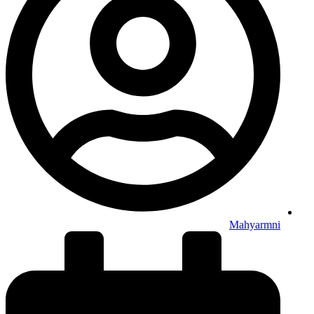
Mahyarmni