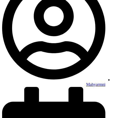
Mahyarmni