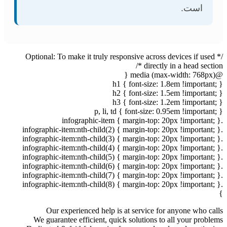
است.
/* Optional: To make it truly responsive across devices if used
directly in a head section */
@media (max-width: 768px) {
h1 { font-size: 1.8em !important; }
h2 { font-size: 1.5em !important; }
h3 { font-size: 1.2em !important; }
p, li, td { font-size: 0.95em !important; }
.infographic-item { margin-top: 20px !important; }
.infographic-item:nth-child(2) { margin-top: 20px !important; }
.infographic-item:nth-child(3) { margin-top: 20px !important; }
.infographic-item:nth-child(4) { margin-top: 20px !important; }
.infographic-item:nth-child(5) { margin-top: 20px !important; }
.infographic-item:nth-child(6) { margin-top: 20px !important; }
.infographic-item:nth-child(7) { margin-top: 20px !important; }
.infographic-item:nth-child(8) { margin-top: 20px !important; }
}
Our experienced help is at service for anyone who calls
We guarantee efficient, quick solutions to all your problems