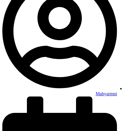
Mahyarmni