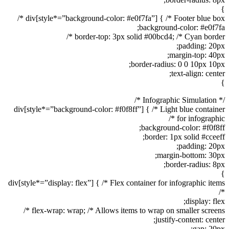
}
div[style*=”background-color: #e0f7fa”] { /* Footer blue box */
background-color: #e0f7fa;
border-top: 3px solid #00bcd4; /* Cyan border */
padding: 20px;
margin-top: 40px;
border-radius: 0 0 10px 10px;
text-align: center;
}
/* Infographic Simulation */
div[style*=”background-color: #f0f8ff”] { /* Light blue container
for infographic */
background-color: #f0f8ff;
border: 1px solid #cceeff;
padding: 20px;
margin-bottom: 30px;
border-radius: 8px;
}
div[style*=”display: flex”] { /* Flex container for infographic items
*/
display: flex;
flex-wrap: wrap; /* Allows items to wrap on smaller screens */
justify-content: center;
gap: 20px;