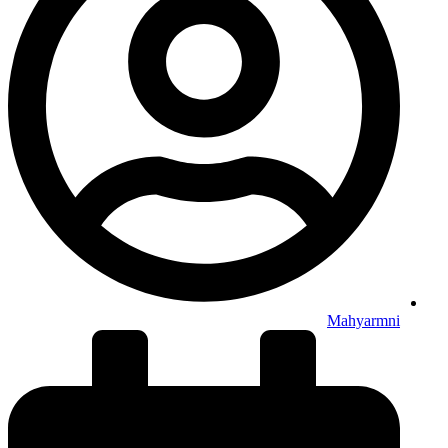
Mahyarmni