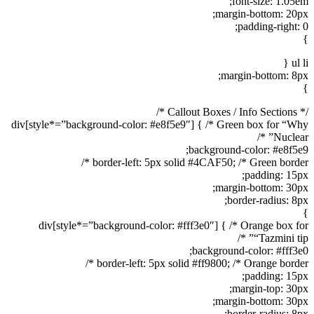
font-size: 1.05em;
margin-bottom: 20px;
padding-right: 0;
}
ul li {
margin-bottom: 8px;
}
/* Callout Boxes / Info Sections */
div[style*=”background-color: #e8f5e9″] { /* Green box for “Why
Nuclear” */
background-color: #e8f5e9;
border-left: 5px solid #4CAF50; /* Green border */
padding: 15px;
margin-bottom: 30px;
border-radius: 8px;
}
div[style*=”background-color: #fff3e0″] { /* Orange box for
“Tazmini tip” */
background-color: #fff3e0;
border-left: 5px solid #ff9800; /* Orange border */
padding: 15px;
margin-top: 30px;
margin-bottom: 30px;
border-radius: 8px;