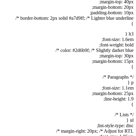
margin-top: 40px;
margin-bottom: 20px;
padding-bottom: 10px;
border-bottom: 2px solid #a7d9ff; /* Lighter blue underline */
}
h3 {
font-size: 1.6em;
font-weight: bold;
color: #2d6b9f; /* Slightly darker blue */
margin-top: 30px;
margin-bottom: 15px;
}
/* Paragraphs */
p {
font-size: 1.1em;
margin-bottom: 25px;
line-height: 1.9;
}
/* Lists */
ul {
list-style-type: disc;
margin-right: 20px; /* Adjust for RTL */