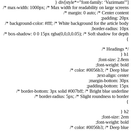
div[style*=”font-family: ‘Vazirmatn'”] {
max-width: 1000px; /* Max width for readability on large screens */
margin: 0 auto; /* Center content */
padding: 20px;
background-color: #fff; /* White background for the article body */
border-radius: 10px;
box-shadow: 0 0 15px rgba(0,0,0,0.05); /* Soft shadow for depth */
}
/* Headings */
h1 {
font-size: 2.8em;
font-weight: bold;
color: #0056b3; /* Deep blue */
text-align: center;
margin-bottom: 30px;
padding-bottom: 15px;
border-bottom: 3px solid #007bff; /* Bright blue underline */
border-radius: 5px; /* Slight roundness to border */
}
h2 {
font-size: 2em;
font-weight: bold;
color: #0056b3; /* Deep blue */