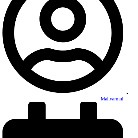
Mahyarmni