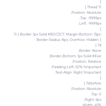
}
Thead Tr {
Position: Absolute;
Top: -9999px;
Left: -9999px;
}
Tr { Border: 1px Solid #BDC3C7; Margin-Bottom: 15px;
Border-Radius: 8px; Overflow: Hidden; }
Td {
Border: None;
Border-Bottom: 1px Solid #eee;
Position: Relative;
Padding-Left: 50% !important;
Text-Align: Right !important;
}
Td:before {
Position: Absolute;
Top: 0;
Right: 6px;
Width: 45%;