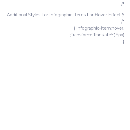
*/
/* Additional Styles For Infographic Items For Hover Effect
*/
.infographic-Item:hover {
Transform: TranslateY(-5px);
}