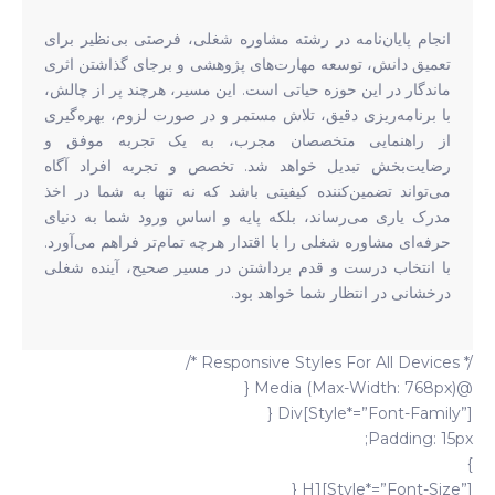
انجام پایان‌نامه در رشته مشاوره شغلی، فرصتی بی‌نظیر برای
تعمیق دانش، توسعه مهارت‌های پژوهشی و برجای گذاشتن اثری
ماندگار در این حوزه حیاتی است. این مسیر، هرچند پر از چالش،
با برنامه‌ریزی دقیق، تلاش مستمر و در صورت لزوم، بهره‌گیری
از راهنمایی متخصصان مجرب، به یک تجربه موفق و
رضایت‌بخش تبدیل خواهد شد. تخصص و تجربه افراد آگاه
می‌تواند تضمین‌کننده کیفیتی باشد که نه تنها به شما در اخذ
مدرک یاری می‌رساند، بلکه پایه و اساس ورود شما به دنیای
حرفه‌ای مشاوره شغلی را با اقتدار هرچه تمام‌تر فراهم می‌آورد.
با انتخاب درست و قدم برداشتن در مسیر صحیح، آینده شغلی
درخشانی در انتظار شما خواهد بود.
/* Responsive Styles For All Devices */
@media (max-Width: 768px) {
Div[style*=”font-Family”] {
Padding: 15px;
}
H1[style*=”font-Size”] {