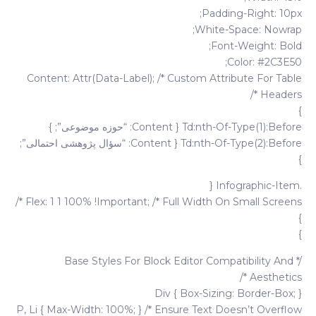
Padding-Right: 10px;
White-Space: Nowrap;
Font-Weight: Bold;
Color: #2C3E50;
Content: Attr(data-Label); /* Custom Attribute For Table
Headers */
}
Td:nth-Of-Type(1):before { Content: “حوزه موضوعی”; }
Td:nth-Of-Type(2):before { Content: “سؤال پژوهشی احتمالی”;
}
.infographic-Item {
Flex: 1 1 100% !important; /* Full Width On Small Screens */
}
}
/* Base Styles For Block Editor Compatibility And
Aesthetics */
Div { Box-Sizing: Border-Box; }
P, Li { Max-Width: 100%; } /* Ensure Text Doesn’t Overflow