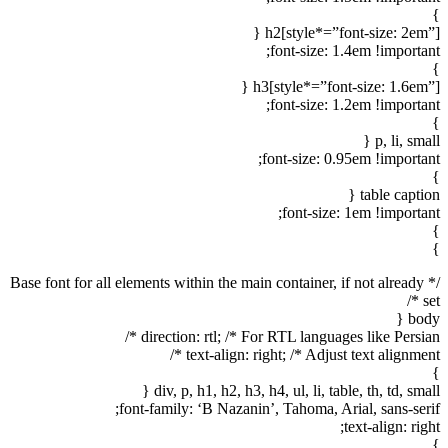
}
h2[style*=”font-size: 2em”] {
font-size: 1.4em !important;
}
h3[style*=”font-size: 1.6em”] {
font-size: 1.2em !important;
}
p, li, small {
font-size: 0.95em !important;
}
table caption {
font-size: 1em !important;
}
}
/* Base font for all elements within the main container, if not already
set */
body {
direction: rtl; /* For RTL languages like Persian */
text-align: right; /* Adjust text alignment */
}
div, p, h1, h2, h3, h4, ul, li, table, th, td, small {
font-family: ‘B Nazanin’, Tahoma, Arial, sans-serif;
text-align: right;
}