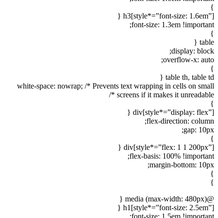
}
h3[style*=”font-size: 1.6em”] {
font-size: 1.3em !important;
}
table {
display: block;
overflow-x: auto;
}
table th, table td {
white-space: nowrap; /* Prevents text wrapping in cells on small
screens if it makes it unreadable */
}
div[style*=”display: flex”] {
flex-direction: column;
gap: 10px;
}
div[style*=”flex: 1 1 200px”] {
flex-basis: 100% !important;
margin-bottom: 10px;
}
}
@media (max-width: 480px) {
h1[style*=”font-size: 2.5em”] {
font-size: 1.5em !important;