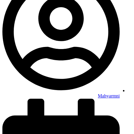
Mahyarmni