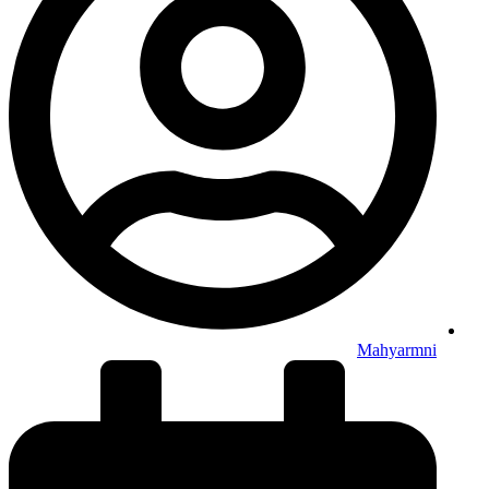
Mahyarmni