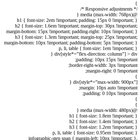
}
/* Responsive adjustments */
@media (max-width: 768px) {
h1 { font-size: 2em !important; padding: 15px 0 !important; }
h2 { font-size: 1.6em !important; margin-top: 30px !important;
margin-bottom: 15px !important; padding-right: 10px !important; }
h3 { font-size: 1.3em !important; margin-top: 25px !important;
margin-bottom: 10px !important; padding-bottom: 5px !important; }
p, li, table { font-size: 1em !important; }
div[style*=”flex-direction: column”] > div {
padding: 10px 15px !important;
border-right-width: 3px !important;
margin-right: 0 !important;
}
div[style*=”max-width: 900px”] {
margin: 10px auto !important;
padding: 0 10px !important;
}
}
@media (max-width: 480px) {
h1 { font-size: 1.8em !important; }
h2 { font-size: 1.4em !important; }
h3 { font-size: 1.2em !important; }
p, li, table { font-size: 0.95em !important; }
.infographic-step span { margin-left: 10px !important; }