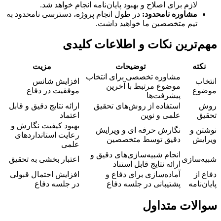
لازم برای اصلاح و بهبود پایان‌نامه انجام خواهد شد.
مشاوره نامحدود:
در طول انجام پروژه، دسترسی نامحدود به
تیم متخصصین ما خواهید داشت.
مهم‌ترین نکات و اطلاعات کلیدی
نکته
توضیحات
مزیت
مشاوره تخصصی برای انتخاب
انتخاب
افزایش شانس
موضوع مرتبط با آخرین
موضوع
موفقیت در دفاع
پیشرفت‌ها
روش
استفاده از روش‌های تحقیق
ارائه نتایج دقیق و قابل
تحقیق
علمی و نوین
اعتماد
بهبود کیفیت نگارش و
نوشتن و
نگارش حرفه ای و ویرایش
رعایت استانداردهای
ویرایش
دقیق توسط متخصصین
علمی
انجام شبیه‌سازی‌های دقیق و
شبیه‌سازی
اعتبار بخشی به تحقیق
ارائه نتایج قابل استناد
دفاع از
آماده‌سازی برای دفاع و
افزایش احتمال قبولی
پایان‌نامه
پشتیبانی در جلسه دفاع
در جلسه دفاع
سوالات متداول