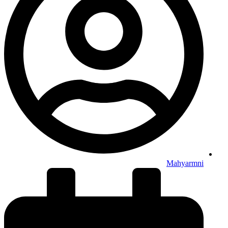
Mahyarmni