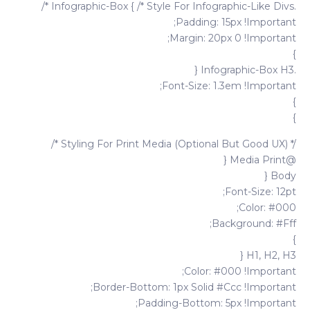
.infographic-Box { /* Style For Infographic-Like Divs */
Padding: 15px !important;
Margin: 20px 0 !important;
}
.infographic-Box H3 {
Font-Size: 1.3em !important;
}
}
/* Styling For Print Media (optional But Good UX) */
@media Print {
Body {
Font-Size: 12pt;
Color: #000;
Background: #fff;
}
H1, H2, H3 {
Color: #000 !important;
Border-Bottom: 1px Solid #ccc !important;
Padding-Bottom: 5px !important;