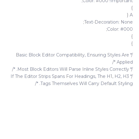
Color: #000 !important;
}
A {
Text-Decoration: None;
Color: #000;
}
}
/* Basic Block Editor Compatibility, Ensuring Styles Are
Applied */
/* Most Block Editors Will Parse Inline Styles Correctly. */
/* If The Editor Strips Spans For Headings, The H1, H2, H3
Tags Themselves Will Carry Default Styling. */