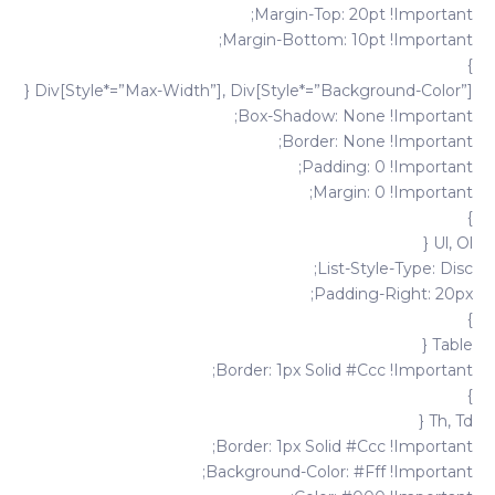
Margin-Top: 20pt !important;
Margin-Bottom: 10pt !important;
}
Div[style*=”max-Width”], Div[style*=”background-Color”] {
Box-Shadow: None !important;
Border: None !important;
Padding: 0 !important;
Margin: 0 !important;
}
Ul, Ol {
List-Style-Type: Disc;
Padding-Right: 20px;
}
Table {
Border: 1px Solid #ccc !important;
}
Th, Td {
Border: 1px Solid #ccc !important;
Background-Color: #fff !important;