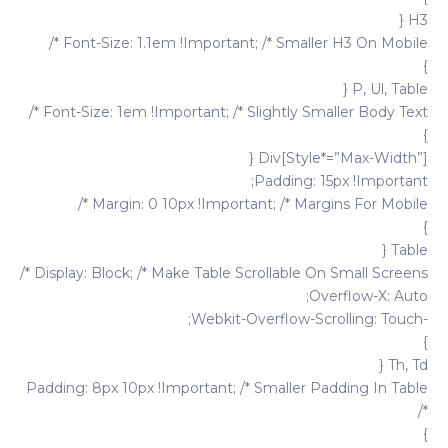
H3 {
Font-Size: 1.1em !important; /* Smaller H3 On Mobile */
}
P, Ul, Table {
Font-Size: 1em !important; /* Slightly Smaller Body Text */
}
Div[style*=”max-Width”] {
Padding: 15px !important;
Margin: 0 10px !important; /* Margins For Mobile */
}
Table {
Display: Block; /* Make Table Scrollable On Small Screens */
Overflow-X: Auto;
-webkit-Overflow-Scrolling: Touch;
}
Th, Td {
Padding: 8px 10px !important; /* Smaller Padding In Table
*/
}