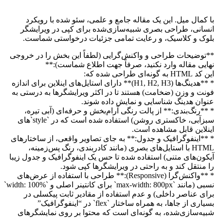
با کمال میل. این یک مقاله جامع و علمی، سئو شده با رویکرد
انسانی، طراحی بصری شبیه‌سازی‌شده برای کپی در ویرایشگر
بلوک و کلاسیک، و رعایت تمامی جزئیات درخواستی شماست.
**توضیحات طراحی و واکنش‌گرایی (لطفاً این بخش را در خروجی
نهایی مقاله وارد نکنید، صرفاً جهت اطلاع شماست):**
این کد HTML به گونه‌ای طراحی شده که:
* **هدینگ‌ها (H1, H2, H3)** دارای استایل‌های اینلاین برای اندازه
فونت و وزن (ضخامت) هستند تا در اکثر ویرایشگرها به درستی به
عنوان هدینگ شناسایی و نمایش داده شوند.
* **رنگ‌بندی:** از پالت رنگی آرام‌بخش و حرفه‌ای (آبی تیره،
سبزآبی، خاکستری روشن) استفاده شده است که در `style`های
اینلاین قابل مشاهده است.
* **اینفوگرافیک و جدول:** به جای تصاویر واقعی، از ساختارهای
HTML با استایل‌های بصری (مانند کادربندی، رنگ پس‌زمینه،
آیکون‌های متنی) استفاده شده تا حس یک اینفوگرافیک و جدول زیبا
را منتقل کند و به راحتی در ویرایشگرها کپی شود.
* **واکنش‌گرا (Responsive):** طراحی با استفاده از عرض‌های
نسبی (مانند `max-width: 800px` برای کانتینر اصلی و `width: 100%`
برای عناصر داخلی) و عدم استفاده از مقادیر ثابت پیکسلی در
بسیاری از جاها، به همراه ساختار `flex` در “اینفوگرافیک”
شبیه‌سازی‌شده، به گونه‌ای است که محتوا بر روی نمایشگرهای