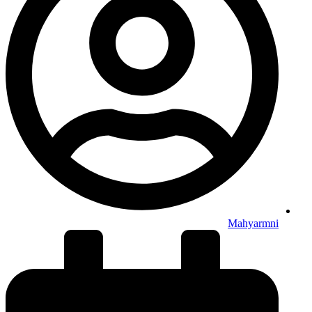
Mahyarmni