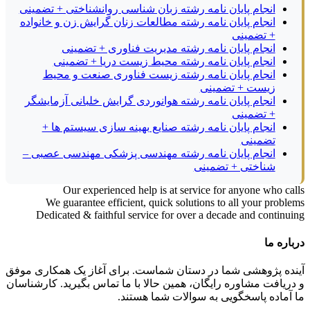
انجام پایان نامه رشته زبان شناسی روانشناختی + تضمینی
انجام پایان نامه رشته مطالعات زنان گرایش زن و خانواده
+ تضمینی
انجام پایان نامه رشته مدیریت فناوری + تضمینی
انجام پایان نامه رشته محیط زیست دریا + تضمینی
انجام پایان نامه رشته زیست فناوری صنعت و محیط
زیست + تضمینی
انجام پایان نامه رشته هوانوردی گرایش خلبانی آزمایشگر
+ تضمینی
انجام پایان نامه رشته صنایع بهینه سازی سیستم ها +
تضمینی
انجام پایان نامه رشته مهندسی پزشکی مهندسی عصبی –
شناختی + تضمینی
Our experienced help is at service for anyone who calls
We guarantee efficient, quick solutions to all your problems
Dedicated & faithful service for over a decade and continuing
درباره ما
آینده پژوهشی شما در دستان شماست. برای آغاز یک همکاری موفق
و دریافت مشاوره رایگان، همین حالا با ما تماس بگیرید. کارشناسان
ما آماده پاسخگویی به سوالات شما هستند.