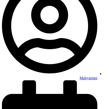
Mahyarmni