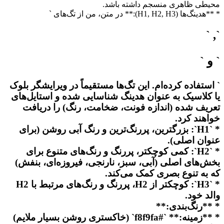
محیطی ظاهری منسجم داشته باشد.
* **هدینگ‌ها (H1, H2, H3):** در متن، من از تگ‌های `
`, `
` و `
` استفاده کرده‌ام. این تگ‌ها مستقیماً در ویرایشگر بلوک
یا کلاسیک به عنوان هدینگ شناسایی شده و استایل‌های
تعریف شده (اندازه فونت، ضخامت، رنگ) را دریافت
خواهند کرد.
* `H1`: بزرگترین، پررنگ‌ترین و رنگ آبی روشن (برای
عنوان اصلی).
* `H2`: کمی کوچکتر، پررنگ و رنگ‌های متنوع برای
بخش‌های اصلی (آبی، سبز، نارنجی، فیروزه‌ای، بنفش)
که به تنوع بصری کمک می‌کند.
* `H3`: کوچکتر از H2، پررنگ و رنگ‌های مرتبط با H2
والد خود.
* **رنگ‌بندی:**
* **زمینه:** `#f8f9fa` (خاکستری روشن بسیار ملایم)