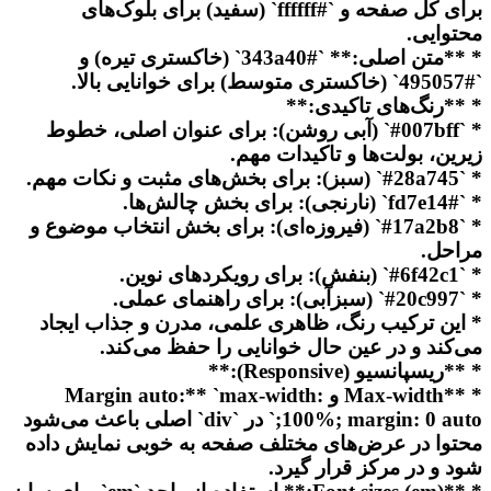
برای کل صفحه و `#ffffff` (سفید) برای بلوک‌های
محتوایی.
* **متن اصلی:** `#343a40` (خاکستری تیره) و
`#495057` (خاکستری متوسط) برای خوانایی بالا.
* **رنگ‌های تاکیدی:**
* `#007bff` (آبی روشن): برای عنوان اصلی، خطوط
زیرین، بولت‌ها و تاکیدات مهم.
* `#28a745` (سبز): برای بخش‌های مثبت و نکات مهم.
* `#fd7e14` (نارنجی): برای بخش چالش‌ها.
* `#17a2b8` (فیروزه‌ای): برای بخش انتخاب موضوع و
مراحل.
* `#6f42c1` (بنفش): برای رویکردهای نوین.
* `#20c997` (سبزآبی): برای راهنمای عملی.
* این ترکیب رنگ، ظاهری علمی، مدرن و جذاب ایجاد
می‌کند و در عین حال خوانایی را حفظ می‌کند.
* **ریسپانسیو (Responsive):**
* **Max-width و Margin auto:** `max-width:
100%; margin: 0 auto;` در `div` اصلی باعث می‌شود
محتوا در عرض‌های مختلف صفحه به خوبی نمایش داده
شود و در مرکز قرار گیرد.