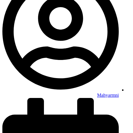
Mahyarmni