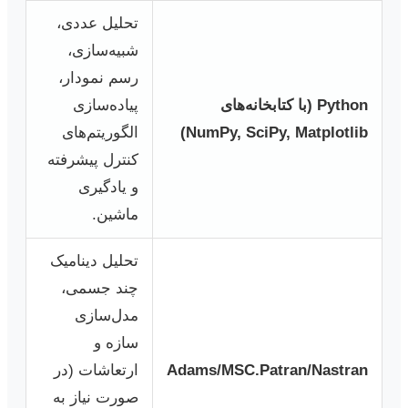
تحلیل عددی،
شبیه‌سازی،
رسم نمودار،
Python (با کتابخانه‌های
پیاده‌سازی
NumPy, SciPy, Matplotlib)
الگوریتم‌های
کنترل پیشرفته
و یادگیری
ماشین.
تحلیل دینامیک
چند جسمی،
مدل‌سازی
سازه و
Adams/MSC.Patran/Nastran
ارتعاشات (در
صورت نیاز به