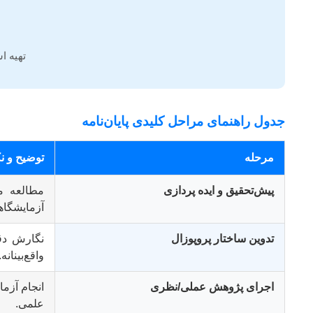
تهیه ا
جدول راهنمای مراحل کلیدی پایان‌نامه
مرحله
توضیح و ن
پیش‌تحقیق و ایده پردازی
مطالعه م
آزمایشگاهی
تدوین ساختار پروپوزال
نگارش دقی
واقع‌بینانه.
اجرای پژوهش عملی/نظری
انجام آزما
علمی.