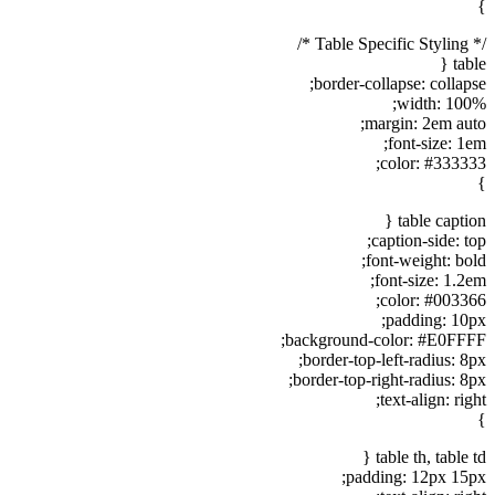
}
/* Table Specific Styling */
table {
border-collapse: collapse;
width: 100%;
margin: 2em auto;
font-size: 1em;
color: #333333;
}
table caption {
caption-side: top;
font-weight: bold;
font-size: 1.2em;
color: #003366;
padding: 10px;
background-color: #E0FFFF;
border-top-left-radius: 8px;
border-top-right-radius: 8px;
text-align: right;
}
table th, table td {
padding: 12px 15px;