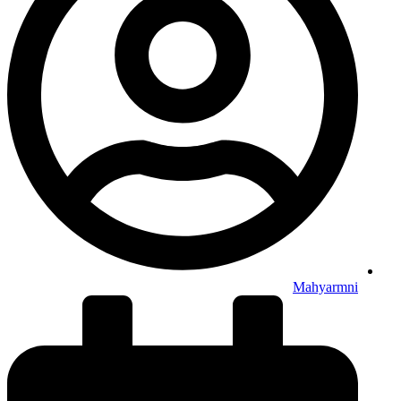
Mahyarmni