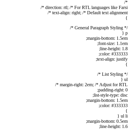
*/
direction: rtl; /* For RTL languages like Farsi */
text-align: right; /* Default text alignment */
}
/* General Paragraph Styling */
p {
margin-bottom: 1.5em;
font-size: 1.1em;
line-height: 1.8;
color: #333333;
text-align: justify;
}
/* List Styling */
ul {
margin-right: 2em; /* Adjust for RTL */
padding-right: 0;
list-style-type: disc;
margin-bottom: 1.5em;
color: #333333;
}
ul li {
margin-bottom: 0.5em;
line-height: 1.6;