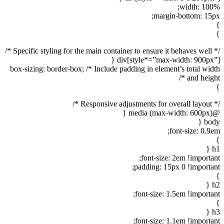
width: 100%;
margin-bottom: 15px;
}
}
/* Specific styling for the main container to ensure it behaves well */
div[style*=”max-width: 900px”] {
box-sizing: border-box; /* Include padding in element’s total width
and height */
}
/* Responsive adjustments for overall layout */
@media (max-width: 600px) {
body {
font-size: 0.9em;
}
h1 {
font-size: 2em !important;
padding: 15px 0 !important;
}
h2 {
font-size: 1.5em !important;
}
h3 {
font-size: 1.1em !important;