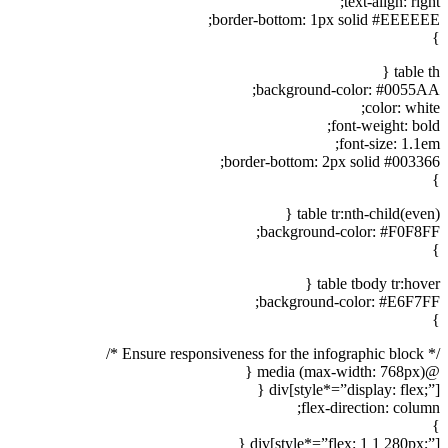
text-align: right;
border-bottom: 1px solid #EEEEEE;
}
table th {
background-color: #0055AA;
color: white;
font-weight: bold;
font-size: 1.1em;
border-bottom: 2px solid #003366;
}
table tr:nth-child(even) {
background-color: #F0F8FF;
}
table tbody tr:hover {
background-color: #E6F7FF;
}
/* Ensure responsiveness for the infographic block */
@media (max-width: 768px) {
div[style*=”display: flex;”] {
flex-direction: column;
}
div[style*=”flex: 1 1 280px;”] {