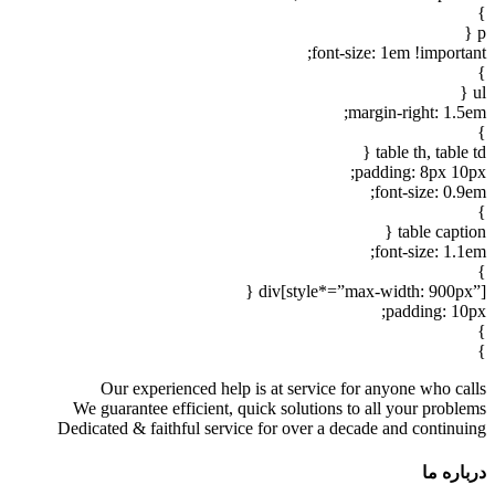
}
p {
font-size: 1em !important;
}
ul {
margin-right: 1.5em;
}
table th, table td {
padding: 8px 10px;
font-size: 0.9em;
}
table caption {
font-size: 1.1em;
}
div[style*=”max-width: 900px”] {
padding: 10px;
}
}
Our experienced help is at service for anyone who calls
We guarantee efficient, quick solutions to all your problems
Dedicated & faithful service for over a decade and continuing
درباره ما