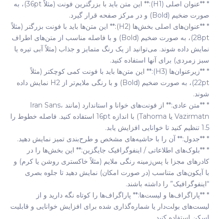
* **عنوان اصلی (H1):** این متن باید با بزرگترین فونت (مثلاً 36pt)، به
صورت ضخیم (Bold) و در مرکز صفحه قرار گیرد.
* **عنوان‌های اصلی بخش‌ها (H2):** این متن‌ها باید با فونت بزرگتر (مثلاً
28pt)، به صورت ضخیم (Bold) و با فاصله مناسب از متن‌های اطراف
نمایش داده شوند. می‌توانید از یک رنگ متمایز و جذاب (مثلاً آبی تیره یا
سبز زمردی) برای آنها استفاده کنید.
* **زیرعنوان‌ها (H3):** این متن‌ها باید با فونت کمی کوچکتر (مثلاً
22pt)، به صورت ضخیم (Bold) و با رنگی ملایم‌تر از H2 نمایش داده
شوند.
* **متن عادی:** از فونت‌های خوانا و استاندارد (مانند Iran Sans،
Vazirmatn یا Tahoma) با اندازه 16pt استفاده کنید. فاصله خطوط را
1.5 تنظیم کنید تا خوانایی افزایش یابد.
* **جدول:** آن را با حاشیه‌های مشخص و طرح‌بندی تمیز نمایش دهید.
* **بلوک‌های اطلاعاتی / اینفوگرافیک جایگزین:** این بخش‌ها را در
کادرهای مجزا با پس‌زمینه رنگی ملایم (مثلاً خاکستری روشن یا کرم) و
با آیکون‌های متناسب (در صورت امکان) نمایش دهید تا جلوه بصری
“اینفوگرافیک” را داشته باشند.
* **پاراگراف‌ها و لیست‌ها:** پاراگراف‌ها را کوتاه نگه دارید و از
لیست‌های بولت‌دار یا شماره‌گذاری شده برای افزایش خوانایی و قابلیت
اسکن استفاده کنید.