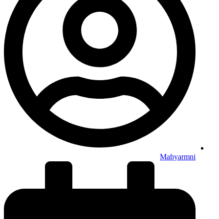
Mahyarmni