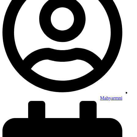
Mahyarmni