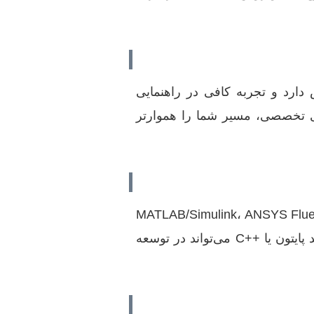
دارد و تجربه کافی در راهنمایی
‌های تخصصی، مسیر شما را هموارتر
ی به شدت به نرم‌افزارهای شبیه‌سازی، تحلیل و طراحی وابسته است. تسلط بر ابزارهای کلیدی مانند MATLAB/Simulink، ANSYS Fluent،
STK، یا نرم‌افزارهای CAD/CAE برای مدل‌سازی و تحلیل، ضروری است. همچنین، توانایی کدنویسی با زبان‌هایی مانند پایتون یا ++C می‌تواند در توسعه