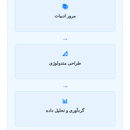
📚
مرور ادبیات
→
📐
طراحی متدولوژی
→
📊
گردآوری و تحلیل داده