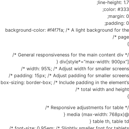
line-height: 1.7;
color: #333;
margin: 0;
padding: 0;
background-color: #f4f7fa; /* A light background for the
page */
}
/* General responsiveness for the main content div */
div[style*=”max-width: 900px”] {
width: 95%; /* Adjust width for smaller screens */
padding: 15px; /* Adjust padding for smaller screens */
box-sizing: border-box; /* Include padding in the element’s
total width and height */
}
/* Responsive adjustments for table */
@media (max-width: 768px) {
table th, table td {
font-size: 0.95em; /* Slightly smaller font for tablets */