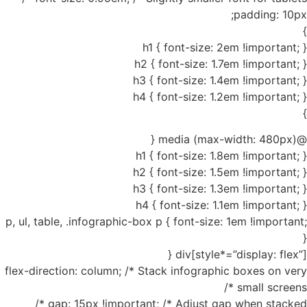
padding: 10px;
}
h1 { font-size: 2em !important; }
h2 { font-size: 1.7em !important; }
h3 { font-size: 1.4em !important; }
h4 { font-size: 1.2em !important; }
}
@media (max-width: 480px) {
h1 { font-size: 1.8em !important; }
h2 { font-size: 1.5em !important; }
h3 { font-size: 1.3em !important; }
h4 { font-size: 1.1em !important; }
p, ul, table, .infographic-box p { font-size: 1em !important;
}
div[style*=”display: flex”] {
flex-direction: column; /* Stack infographic boxes on very
small screens */
gap: 15px !important; /* Adjust gap when stacked */