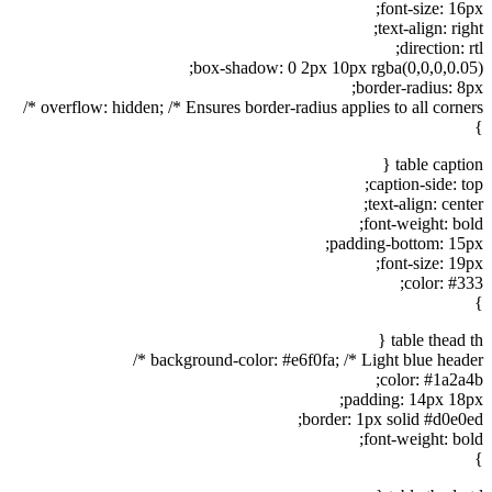
font-size: 16px;
text-align: right;
direction: rtl;
box-shadow: 0 2px 10px rgba(0,0,0,0.05);
border-radius: 8px;
overflow: hidden; /* Ensures border-radius applies to all corners */
}
table caption {
caption-side: top;
text-align: center;
font-weight: bold;
padding-bottom: 15px;
font-size: 19px;
color: #333;
}
table thead th {
background-color: #e6f0fa; /* Light blue header */
color: #1a2a4b;
padding: 14px 18px;
border: 1px solid #d0e0ed;
font-weight: bold;
}