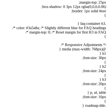
margin-top: 25px;
box-shadow: 0 3px 12px rgba(0,0,0,0.06);
border: 1px solid #eee;
}
.faq-container h3 {
color: #3a5a8a; /* Slightly different blue for FAQ headings */
margin-top: 0; /* Reset margin for first H3 in FAQ */
}
/* Responsive Adjustments */
@media (max-width: 768px) {
h1 {
font-size: 30px;
}
h2 {
font-size: 24px;
}
h3 {
font-size: 20px;
}
p, ul, table {
font-size: 16px;
}
.roadmap-title {