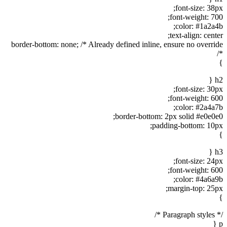
font-size: 38px;
font-weight: 700;
color: #1a2a4b;
text-align: center;
border-bottom: none; /* Already defined inline, ensure no override
*/
}
h2 {
font-size: 30px;
font-weight: 600;
color: #2a4a7b;
border-bottom: 2px solid #e0e0e0;
padding-bottom: 10px;
}
h3 {
font-size: 24px;
font-weight: 600;
color: #4a6a9b;
margin-top: 25px;
}
/* Paragraph styles */
p {