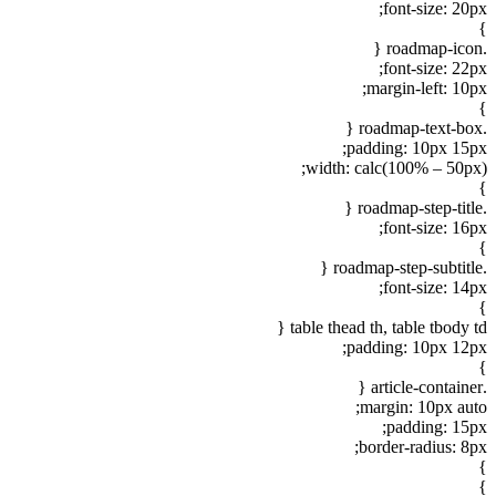
font-size: 20px;
}
.roadmap-icon {
font-size: 22px;
margin-left: 10px;
}
.roadmap-text-box {
padding: 10px 15px;
width: calc(100% – 50px);
}
.roadmap-step-title {
font-size: 16px;
}
.roadmap-step-subtitle {
font-size: 14px;
}
table thead th, table tbody td {
padding: 10px 12px;
}
.article-container {
margin: 10px auto;
padding: 15px;
border-radius: 8px;
}
}