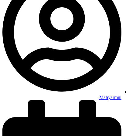
Mahyarmni