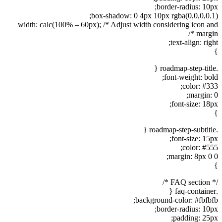
border-radius: 10px;
box-shadow: 0 4px 10px rgba(0,0,0,0.1);
width: calc(100% – 60px); /* Adjust width considering icon and
margin */
text-align: right;
}
.roadmap-step-title {
font-weight: bold;
color: #333;
margin: 0;
font-size: 18px;
}
.roadmap-step-subtitle {
font-size: 15px;
color: #555;
margin: 8px 0 0;
}
/* FAQ section */
.faq-container {
background-color: #fbfbfb;
border-radius: 10px;
padding: 25px;