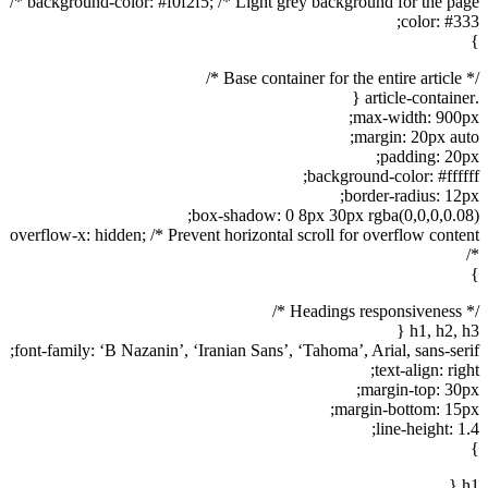
background-color: #f0f2f5; /* Light grey background for the page */
color: #333;
}
/* Base container for the entire article */
.article-container {
max-width: 900px;
margin: 20px auto;
padding: 20px;
background-color: #ffffff;
border-radius: 12px;
box-shadow: 0 8px 30px rgba(0,0,0,0.08);
overflow-x: hidden; /* Prevent horizontal scroll for overflow content
*/
}
/* Headings responsiveness */
h1, h2, h3 {
font-family: ‘B Nazanin’, ‘Iranian Sans’, ‘Tahoma’, Arial, sans-serif;
text-align: right;
margin-top: 30px;
margin-bottom: 15px;
line-height: 1.4;
}
h1 {