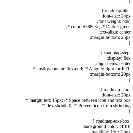
}
.roadmap-title {
font-size: 24px;
font-weight: bold;
color: #388e3c; /* Darker green */
text-align: center;
margin-bottom: 25px;
}
.roadmap-step {
display: flex;
align-items: center;
justify-content: flex-end; /* Align to right for RTL */
margin-bottom: 20px;
}
.roadmap-icon {
font-size: 28px;
margin-left: 15px; /* Space between icon and text box */
flex-shrink: 0; /* Prevent icon from shrinking */
}
.roadmap-text-box {
background-color: #ffffff;
padding: 15px 25px;