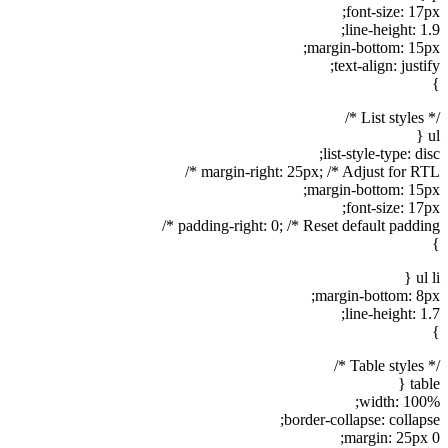
font-size: 17px;
line-height: 1.9;
margin-bottom: 15px;
text-align: justify;
}
/* List styles */
ul {
list-style-type: disc;
margin-right: 25px; /* Adjust for RTL */
margin-bottom: 15px;
font-size: 17px;
padding-right: 0; /* Reset default padding */
}
ul li {
margin-bottom: 8px;
line-height: 1.7;
}
/* Table styles */
table {
width: 100%;
border-collapse: collapse;
margin: 25px 0;