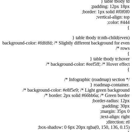
table tbody td {
padding: 12px 18px;
border: 1px solid #f0f0f0;
vertical-align: top;
color: #444;
}
table tbody tr:nth-child(even) {
background-color: #fdfdfd; /* Slightly different background for even
rows */
}
table tbody tr:hover {
background-color: #eef5ff; /* Hover effect */
}
/* Infographic (roadmap) section */
.roadmap-container {
background-color: #e8f5e9; /* Light green background */
border: 2px solid #66bb6a; /* Green border */
border-radius: 12px;
padding: 30px;
margin: 35px 0;
text-align: right;
direction: rtl;
box-shadow: 0 6px 20px rgba(0, 150, 136, 0.15);