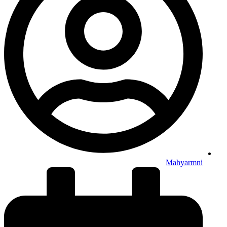
Mahyarmni