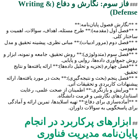
فاز سوم: نگارش و دفاع (Writing &
###
Defense)
* **نگارش فصول پایان‌نامه:**
* **فصل اول (مقدمه):** طرح مسئله، اهداف، سوالات، اهمیت و
ساختار کلی.
* **فصل دوم (مرور ادبیات):** مبانی نظری، پیشینه تحقیق و مدل
مفهومی.
* **فصل سوم (متدولوژی):** روش تحقیق، جامعه و نمونه، ابزار و
روش جمع‌آوری داده‌ها، روایی و پایایی.
* **فصل چهارم (تجزیه و تحلیل داده‌ها):** ارائه یافته‌ها و نتایج
تحقیق.
* **فصل پنجم (بحث و نتیجه‌گیری):** بحث در مورد یافته‌ها، ارائه
پیشنهادات کاربردی و تحقیقات آتی.
* **ویرایش و بازنگری:** اطمینان از صحت علمی، رعایت
استانداردهای نگارشی و فرمت دانشگاه.
* **آماده‌سازی برای دفاع:** تهیه اسلایدها، تمرین ارائه و آمادگی
برای پاسخگویی به سوالات داوران.
ابزارهای پرکاربرد در انجام
##
پایان‌نامه مدیریت فناوری