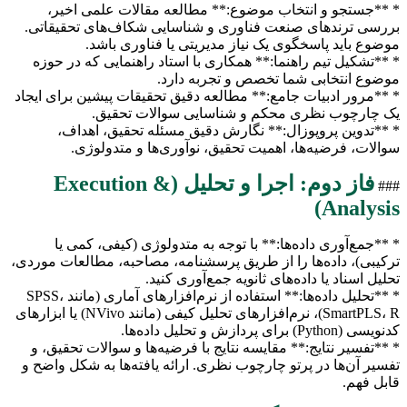
* **جستجو و انتخاب موضوع:** مطالعه مقالات علمی اخیر،
بررسی ترندهای صنعت فناوری و شناسایی شکاف‌های تحقیقاتی.
موضوع باید پاسخگوی یک نیاز مدیریتی یا فناوری باشد.
* **تشکیل تیم راهنما:** همکاری با استاد راهنمایی که در حوزه
موضوع انتخابی شما تخصص و تجربه دارد.
* **مرور ادبیات جامع:** مطالعه دقیق تحقیقات پیشین برای ایجاد
یک چارچوب نظری محکم و شناسایی سوالات تحقیق.
* **تدوین پروپوزال:** نگارش دقیق مسئله تحقیق، اهداف،
سوالات، فرضیه‌ها، اهمیت تحقیق، نوآوری‌ها و متدولوژی.
فاز دوم: اجرا و تحلیل (Execution &
###
Analysis)
* **جمع‌آوری داده‌ها:** با توجه به متدولوژی (کیفی، کمی یا
ترکیبی)، داده‌ها را از طریق پرسشنامه، مصاحبه، مطالعات موردی،
تحلیل اسناد یا داده‌های ثانویه جمع‌آوری کنید.
* **تحلیل داده‌ها:** استفاده از نرم‌افزارهای آماری (مانند SPSS،
SmartPLS، R)، نرم‌افزارهای تحلیل کیفی (مانند NVivo) یا ابزارهای
کدنویسی (Python) برای پردازش و تحلیل داده‌ها.
* **تفسیر نتایج:** مقایسه نتایج با فرضیه‌ها و سوالات تحقیق، و
تفسیر آن‌ها در پرتو چارچوب نظری. ارائه یافته‌ها به شکل واضح و
قابل فهم.