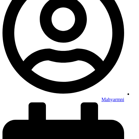
Mahyarmni