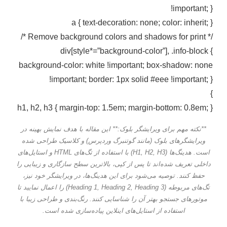
!important; }
a { text-decoration: none; color: inherit; }
/* Remove background colors and shadows for print */
div[style*=”background-color”], .info-block {
background-color: white !important; box-shadow: none
!important; border: 1px solid #eee !important; }
}
h1, h2, h3 { margin-top: 1.5em; margin-bottom: 0.8em; }
**نکته مهم برای ویرایشگر بلوک:** این مقاله با هدف نمایش بهینه در
ویرایشگرهای بلوک (مانند گوتنبرگ وردپرس) و کلاسیک طراحی شده
است. هدینگ‌ها (H1, H2, H3) با استفاده از تگ‌های HTML و استایل‌های
داخلی تعریف شده‌اند تا پس از کپی، بالاترین سطح سازگاری و زیبایی را
حفظ کنند. توصیه می‌شود برای این هدینگ‌ها، در ویرایشگر خود نیز،
تگ‌های مربوطه (Heading 1, Heading 2, Heading 3) را اعمال نمایید تا
موتورهای جستجو بهتر آن را شناسایی کنند. رنگ‌بندی و طراحی زیبا با
استفاده از استایل‌های اینلاین پیاده‌سازی شده است.