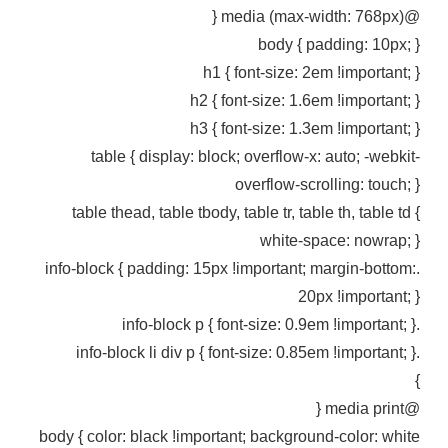
@media (max-width: 768px) {
body { padding: 10px; }
h1 { font-size: 2em !important; }
h2 { font-size: 1.6em !important; }
h3 { font-size: 1.3em !important; }
table { display: block; overflow-x: auto; -webkit-
overflow-scrolling: touch; }
table thead, table tbody, table tr, table th, table td {
white-space: nowrap; }
.info-block { padding: 15px !important; margin-bottom:
20px !important; }
.info-block p { font-size: 0.9em !important; }
.info-block li div p { font-size: 0.85em !important; }
}
@media print {
body { color: black !important; background-color: white