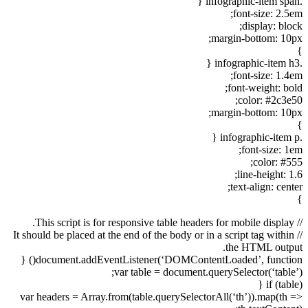
.infographic-item span {
font-size: 2.5em;
display: block;
margin-bottom: 10px;
}
.infographic-item h3 {
font-size: 1.4em;
font-weight: bold;
color: #2c3e50;
margin-bottom: 10px;
}
.infographic-item p {
font-size: 1em;
color: #555;
line-height: 1.6;
text-align: center;
}
// This script is for responsive table headers for mobile display.
// It should be placed at the end of the body or in a script tag within
the HTML output.
document.addEventListener(‘DOMContentLoaded’, function() {
var table = document.querySelector(‘table’);
if (table) {
var headers = Array.from(table.querySelectorAll(‘th’)).map(th =>