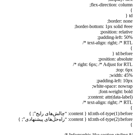
flex-direction: column;
}
td {
border: none;
border-bottom: 1px solid #eee;
position: relative;
padding-left: 50%;
text-align: right; /* RTL */
}
td:before {
position: absolute;
right: 6px; /* Adjust for RTL */
top: 6px;
width: 45%;
padding-left: 10px;
white-space: nowrap;
font-weight: bold;
content: attr(data-label);
text-align: right; /* RTL */
}
td:nth-of-type(1):before { content: “چالش‌های رایج”; }
td:nth-of-type(2):before { content: “راه‌حل‌های پیشنهادی”; }
}
/* Infographic-like section styling */