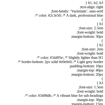
h1, h2, h3 {
text-align: right;
font-family: ‘Vazirmatn’, sans-serif;
color: #2c3e50; /* A dark, professional blue */
}
h1 {
font-size: 2.5em;
font-weight: bold;
margin-bottom: 30px;
}
h2 {
font-size: 2em;
font-weight: bold;
color: #34495e; /* Slightly lighter than H1 */
border-bottom: 2px solid #e0e0e0; /* Light grey border */
padding-bottom: 10px;
margin-top: 40px;
margin-bottom: 20px;
}
h3 {
font-size: 1.5em;
font-weight: bold;
color: #3498db; /* A vibrant blue for sub-headings */
margin-top: 30px;
margin-bottom: 15px;