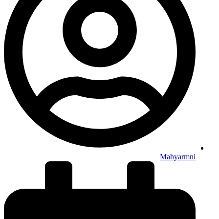
Mahyarmni