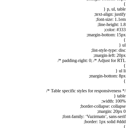
}
p, ul, table {
text-align: justify;
font-size: 1.1em;
line-height: 1.8;
color: #333;
margin-bottom: 15px;
}
ul {
list-style-type: disc;
margin-left: 20px;
padding-right: 0; /* Adjust for RTL */
}
ul li {
margin-bottom: 8px;
}
/* Table specific styles for responsiveness */
table {
width: 100%;
border-collapse: collapse;
margin: 20px 0;
font-family: ‘Vazirmatn’, sans-serif;
border: 1px solid #ddd;
}