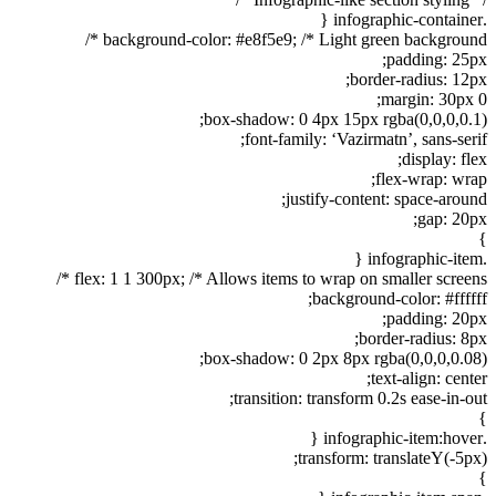
.infographic-container {
background-color: #e8f5e9; /* Light green background */
padding: 25px;
border-radius: 12px;
margin: 30px 0;
box-shadow: 0 4px 15px rgba(0,0,0,0.1);
font-family: ‘Vazirmatn’, sans-serif;
display: flex;
flex-wrap: wrap;
justify-content: space-around;
gap: 20px;
}
.infographic-item {
flex: 1 1 300px; /* Allows items to wrap on smaller screens */
background-color: #ffffff;
padding: 20px;
border-radius: 8px;
box-shadow: 0 2px 8px rgba(0,0,0,0.08);
text-align: center;
transition: transform 0.2s ease-in-out;
}
.infographic-item:hover {
transform: translateY(-5px);
}