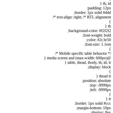
th, td {
padding: 12px;
border: 1px solid #ddd;
text-align: right; /* RTL alignment */
}
th {
background-color: #f2f2f2;
font-weight: bold;
color: #2c3e50;
font-size: 1.1em;
}
/* Mobile specific table behavior */
@media screen and (max-width: 600px) {
table, thead, tbody, th, td, tr {
display: block;
}
thead tr {
position: absolute;
top: -9999px;
left: -9999px;
}
tr {
border: 1px solid #ccc;
margin-bottom: 10px;
display: flex;