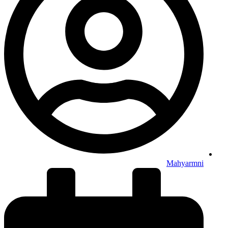
Mahyarmni