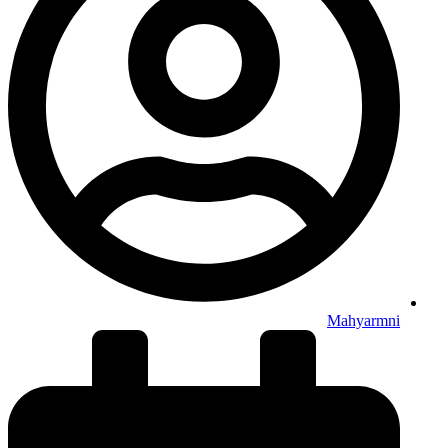
Mahyarmni