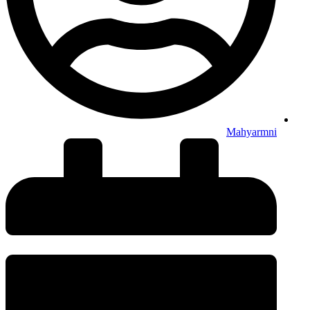
Mahyarmni