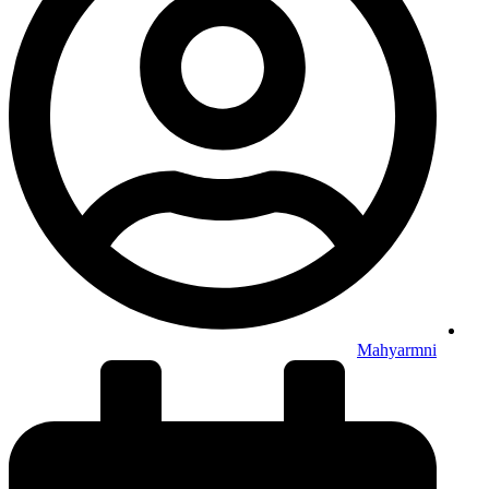
Mahyarmni