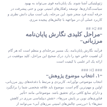
ژئوپلیتیکی آشنا شوند. یک پایان‌نامه قوی می‌تواند به بهبود
سیاست‌گذاری‌ها، توسعه راهکارهای امنیتی نوین و حتی پیشرفت در
حرفه آینده فرد منجر شود. این مرحله، پلی است میان دانش نظری و
کاربرد عملی آن در مواجهه با چالش‌های پیچیده مرزی.
## H2 ##
مراحل کلیدی نگارش پایان‌نامه
**
مرزبانی
**
فرآیند نگارش پایان‌نامه، یک مسیر مرحله‌ای و منظم است که هر گام
آن اهمیت خاص خود را دارد. درک صحیح این مراحل، کلید موفقیت در
ارائه یک اثر علمی با کیفیت است.
### H3 ###
۱. انتخاب موضوع پژوهش
**
**
انتخاب موضوعی نوآورانه، کاربردی و مرتبط با دغدغه‌های روز مرزبانی،
اولین و مهم‌ترین گام است. موضوع باید علاقه شخصی شما را برانگیزد
و دارای منابع کافی برای تحقیق باشد. موضوعاتی مانند «تأثیر
فناوری‌های نوین بر پایش مرزها»، «نقش دیپلماسی مرزی در کاهش
تنش‌ها» یا «بررسی چالش‌های امنیتی مرزهای آبی» می‌توانند از