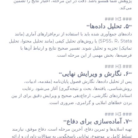
پژوهش شما همسو باشد. دقت در این مرحله، اعتبار نتایج را تضمین
می‌کند.
### H3 ###
۵. تحلیل داده‌ها
**
**
داده‌های جمع‌آوری شده باید با استفاده از نرم‌افزارهای آماری (مانند
SPSS، R، Stata) یا روش‌های تحلیل کیفی (مانند تحلیل محتوا، تحلیل
تماتیک) تجزیه و تحلیل شوند. تفسیر صحیح نتایج و ارتباط آن‌ها با
فرضیه‌ها، بخش مهمی از این مرحله است.
### H3 ###
۶. نگارش و ویرایش نهایی
**
**
پس از تحلیل داده‌ها، نگارش فصول پایان‌نامه (مقدمه، ادبیات،
روش‌شناسی، یافته‌ها، بحث و نتیجه‌گیری) آغاز می‌شود. رعایت
استانداردهای نگارشی، ارجاع‌دهی صحیح و ویرایش دقیق برای از بین
بردن خطاهای املایی و گرامری، ضروری است.
### H3 ###
۷. آماده‌سازی برای دفاع
**
**
تهیه اسلایدها و تمرین دفاع، آخرین مرحله است. دفاع موفق، نیازمند
تسلط کامل بر موضوع، توانایی پاسخگویی به سؤالات داوران و ارائه