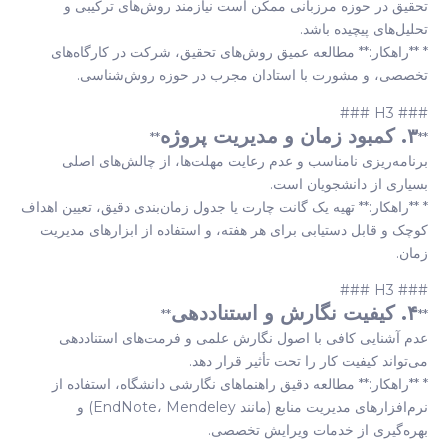
تحقیق در حوزه مرزبانی ممکن است نیازمند روش‌های ترکیبی و
تحلیل‌های پیچیده باشد.
* **راهکار:** مطالعه عمیق روش‌های تحقیق، شرکت در کارگاه‌های
تخصصی، و مشورت با استادان مجرب در حوزه روش‌شناسی.
### H3 ###
۳. کمبود زمان و مدیریت پروژه
**
**
برنامه‌ریزی نامناسب و عدم رعایت مهلت‌ها، از چالش‌های اصلی
بسیاری از دانشجویان است.
* **راهکار:** تهیه یک گانت چارت یا جدول زمان‌بندی دقیق، تعیین اهداف
کوچک و قابل دستیابی برای هر هفته، و استفاده از ابزارهای مدیریت
زمان.
### H3 ###
۴. کیفیت نگارش و استناددهی
**
**
عدم آشنایی کافی با اصول نگارش علمی و فرمت‌های استناددهی
می‌تواند کیفیت کار را تحت تأثیر قرار دهد.
* **راهکار:** مطالعه دقیق راهنماهای نگارشی دانشگاه، استفاده از
نرم‌افزارهای مدیریت منابع (مانند EndNote، Mendeley) و
بهره‌گیری از خدمات ویرایش تخصصی.