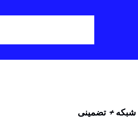
ی شبکه + تضمینی