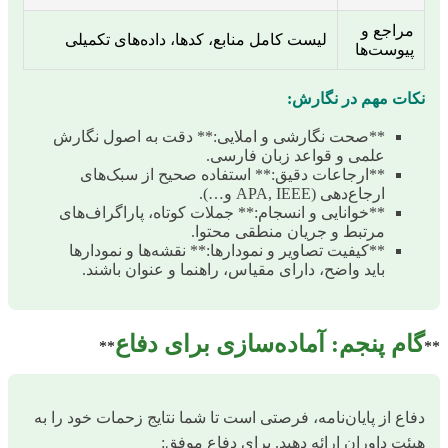
مراجع و
لیست کامل منابع، کدها، داده‌های تکمیلی
پیوست‌ها
نکات مهم در نگارش:
**صحت نگارشی و املایی:** دقت به اصول نگارش
علمی و قواعد زبان فارسی.
**ارجاعات دقیق:** استفاده صحیح از سبک‌های
ارجاع‌دهی (APA, IEEE و…).
**خوانایی و انسجام:** جملات کوتاه، پاراگراف‌های
مرتبط و جریان منطقی محتوا.
**کیفیت تصاویر و نمودارها:** نقشه‌ها و نمودارها
باید واضح، دارای مقیاس، راهنما و عنوان باشند.
گام پنجم: آماده‌سازی برای دفاع
**
**
دفاع از پایان‌نامه، فرصتی است تا شما نتایج زحمات خود را به
هیئت داوران ارائه دهید. برای دفاع موفق: