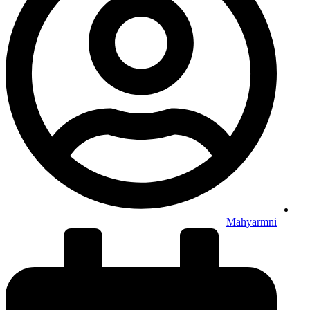
Mahyarmni