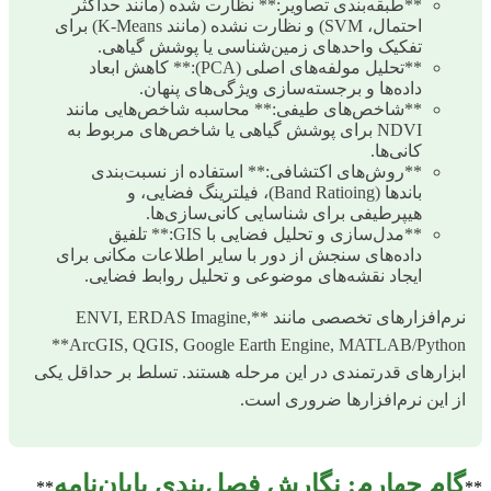
**طبقه‌بندی تصاویر:** نظارت شده (مانند حداکثر
احتمال، SVM) و نظارت نشده (مانند K-Means) برای
تفکیک واحدهای زمین‌شناسی یا پوشش گیاهی.
**تحلیل مولفه‌های اصلی (PCA):** کاهش ابعاد
داده‌ها و برجسته‌سازی ویژگی‌های پنهان.
**شاخص‌های طیفی:** محاسبه شاخص‌هایی مانند
NDVI برای پوشش گیاهی یا شاخص‌های مربوط به
کانی‌ها.
**روش‌های اکتشافی:** استفاده از نسبت‌بندی
باندها (Band Ratioing)، فیلترینگ فضایی، و
هیپرطیفی برای شناسایی کانی‌سازی‌ها.
**مدل‌سازی و تحلیل فضایی با GIS:** تلفیق
داده‌های سنجش از دور با سایر اطلاعات مکانی برای
ایجاد نقشه‌های موضوعی و تحلیل روابط فضایی.
نرم‌افزارهای تخصصی مانند **ENVI, ERDAS Imagine,
ArcGIS, QGIS, Google Earth Engine, MATLAB/Python**
ابزارهای قدرتمندی در این مرحله هستند. تسلط بر حداقل یکی
از این نرم‌افزارها ضروری است.
گام چهارم: نگارش فصل‌بندی پایان‌نامه
**
**