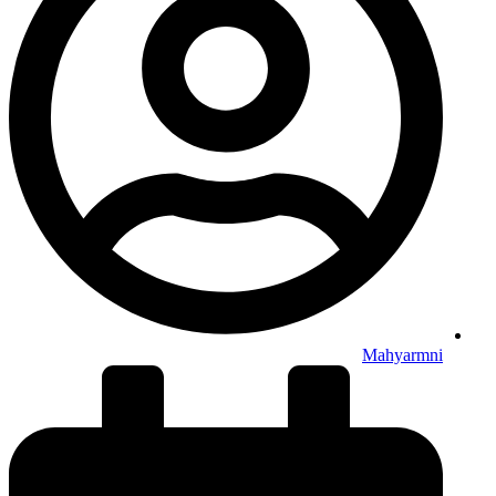
Mahyarmni