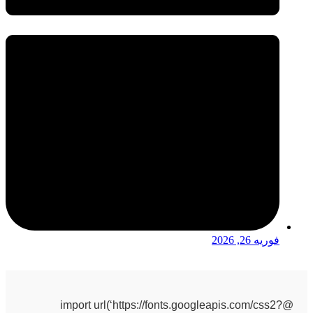
فوریه 26, 2026
@import url(‘https://fonts.googleapis.com/css2?