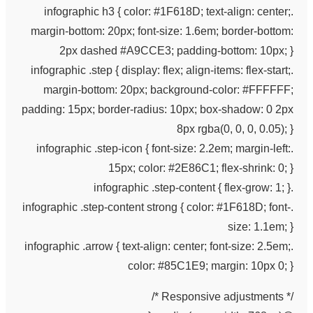
.infographic h3 { color: #1F618D; text-align: center;
margin-bottom: 20px; font-size: 1.6em; border-bottom:
2px dashed #A9CCE3; padding-bottom: 10px; }
.infographic .step { display: flex; align-items: flex-start;
margin-bottom: 20px; background-color: #FFFFFF;
padding: 15px; border-radius: 10px; box-shadow: 0 2px
8px rgba(0, 0, 0, 0.05); }
.infographic .step-icon { font-size: 2.2em; margin-left:
15px; color: #2E86C1; flex-shrink: 0; }
.infographic .step-content { flex-grow: 1; }
.infographic .step-content strong { color: #1F618D; font-
size: 1.1em; }
.infographic .arrow { text-align: center; font-size: 2.5em;
color: #85C1E9; margin: 10px 0; }
/* Responsive adjustments */