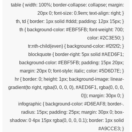
table { width: 100%; border-collapse: collapse; margin:
20px 0; font-size: 0.9em; text-align: right; }
th, td { border: 1px solid #ddd; padding: 12px 15px; }
th { background-color: #EBF5FB; font-weight: 700;
color: #2C3E50; }
tr:nth-child(even) { background-color: #f2f2f2; }
blockquote { border-right: 5px solid #AED6F1;
background-color: #EBF5FB; padding: 15px 20px;
margin: 20px 0; font-style: italic; color: #5D6D7E; }
hr { border: 0; height: 1px; background-image: linear-
gradient(to right, rgba(0, 0, 0, 0), #AED6F1, rgba(0, 0, 0,
0)); margin: 30px 0; }
.infographic { background-color: #D6EAF8; border-
radius: 15px; padding: 25px; margin: 30px 0; box-
shadow: 0 4px 15px rgba(0, 0, 0, 0.1); border: 1px solid
#A9CCE3; }