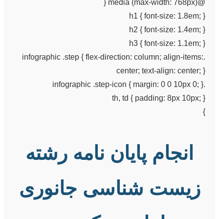
@media (max-width: 768px) {
h1 { font-size: 1.8em; }
h2 { font-size: 1.4em; }
h3 { font-size: 1.1em; }
.infographic .step { flex-direction: column; align-items:
center; text-align: center; }
.infographic .step-icon { margin: 0 0 10px 0; }
th, td { padding: 8px 10px; }
}
انجام پایان نامه رشته
زیست شناسی جانوری