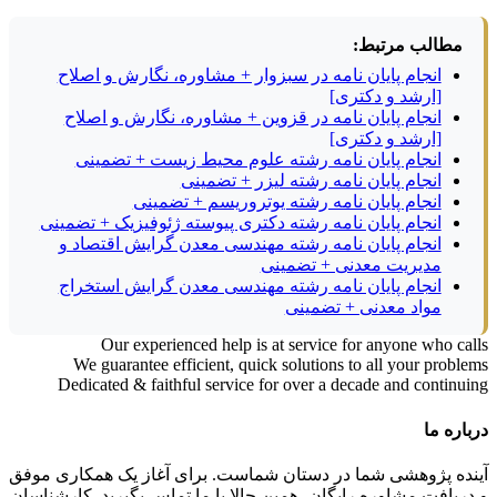
مطالب مرتبط:
انجام پایان نامه در سبزوار + مشاوره، نگارش و اصلاح
[ارشد و دکتری]
انجام پایان نامه در قزوین + مشاوره، نگارش و اصلاح
[ارشد و دکتری]
انجام پایان نامه رشته علوم محیط زیست + تضمینی
انجام پایان نامه رشته لیزر + تضمینی
انجام پایان نامه رشته یوتروریسم + تضمینی
انجام پایان نامه رشته دکتری پیوسته ژئوفیزیک + تضمینی
انجام پایان نامه رشته مهندسی معدن گرایش اقتصاد و
مدیریت معدنی + تضمینی
انجام پایان نامه رشته مهندسی معدن گرایش استخراج
مواد معدنی + تضمینی
Our experienced help is at service for anyone who calls
We guarantee efficient, quick solutions to all your problems
Dedicated & faithful service for over a decade and continuing
درباره ما
آینده پژوهشی شما در دستان شماست. برای آغاز یک همکاری موفق
و دریافت مشاوره رایگان، همین حالا با ما تماس بگیرید. کارشناسان