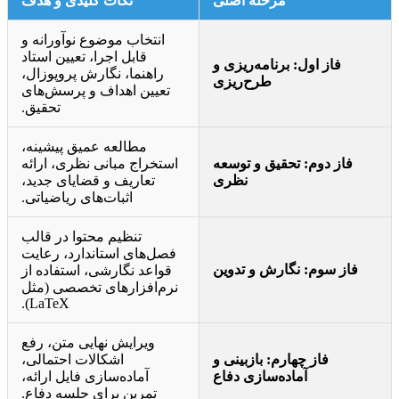
مرحله اصلی
نکات کلیدی و هدف
انتخاب موضوع نوآورانه و
قابل اجرا، تعیین استاد
فاز اول: برنامه‌ریزی و
راهنما، نگارش پروپوزال،
طرح‌ریزی
تعیین اهداف و پرسش‌های
تحقیق.
مطالعه عمیق پیشینه،
فاز دوم: تحقیق و توسعه
استخراج مبانی نظری، ارائه
نظری
تعاریف و قضایای جدید،
اثبات‌های ریاضیاتی.
تنظیم محتوا در قالب
فصل‌های استاندارد، رعایت
فاز سوم: نگارش و تدوین
قواعد نگارشی، استفاده از
نرم‌افزارهای تخصصی (مثل
LaTeX).
ویرایش نهایی متن، رفع
فاز چهارم: بازبینی و
اشکالات احتمالی،
آماده‌سازی دفاع
آماده‌سازی فایل ارائه،
تمرین برای جلسه دفاع.