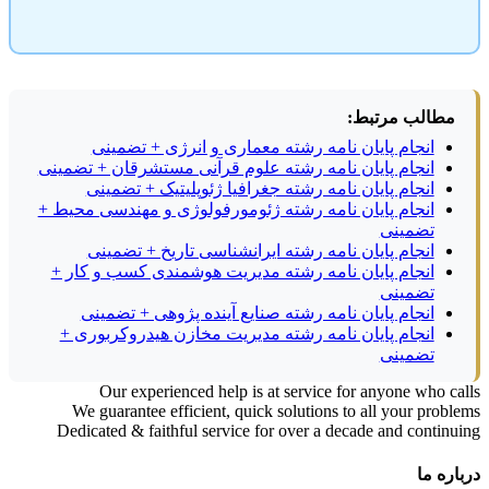
مطالب مرتبط:
انجام پایان نامه رشته معماری و انرژی + تضمینی
انجام پایان نامه رشته علوم قرآنی مستشرقان + تضمینی
انجام پایان نامه رشته جغرافیا ژئوپلیتیک + تضمینی
انجام پایان نامه رشته ژئومورفولوژی و مهندسی محیط +
تضمینی
انجام پایان نامه رشته ایرانشناسی تاریخ + تضمینی
انجام پایان نامه رشته مدیریت هوشمندی کسب و کار +
تضمینی
انجام پایان نامه رشته صنایع آینده پژوهی + تضمینی
انجام پایان نامه رشته مدیریت مخازن هیدروکربوری +
تضمینی
Our experienced help is at service for anyone who calls
We guarantee efficient, quick solutions to all your problems
Dedicated & faithful service for over a decade and continuing
درباره ما