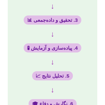
↓
3. تحقیق و داده‌جمعی 📊
↓
4. پیاده‌سازی و آزمایش 🧪
↓
5. تحلیل نتایج 📈
↓
6. نگارش و دفاع 🎓