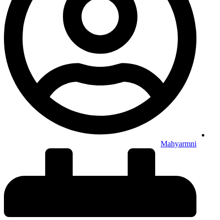
Mahyarmni