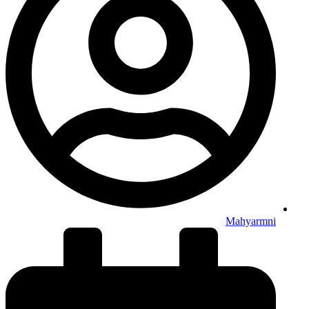
Mahyarmni