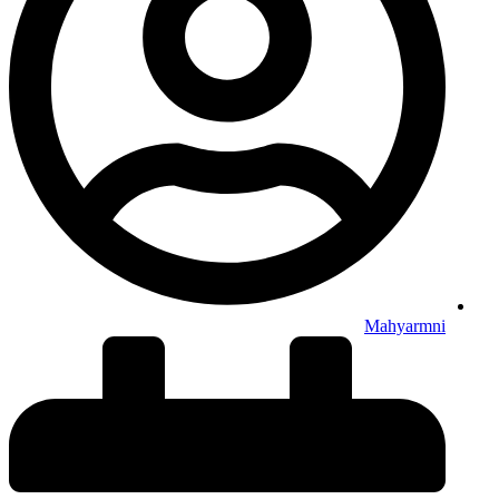
Mahyarmni