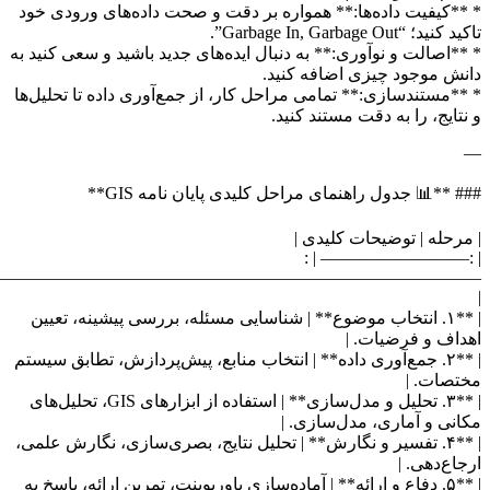
**کیفیت داده‌ها:** همواره بر دقت و صحت داده‌های ورودی خود
د کنید؛ “Garbage In, Garbage Out”.
**اصالت و نوآوری:** به دنبال ایده‌های جدید باشید و سعی کنید به
نش موجود چیزی اضافه کنید.
**مستندسازی:** تمامی مراحل کار، از جمع‌آوری داده تا تحلیل‌ها
نتایج، را به دقت مستند کنید.
# **📊 جدول راهنمای مراحل کلیدی پایان نامه GIS**
مرحله | توضیحات کلیدی |
| :————————– | 
————————————————————————————
| **۱. انتخاب موضوع** | شناسایی مسئله، بررسی پیشینه، تعیین
داف و فرضیات. |
| **۲. جمع‌آوری داده** | انتخاب منابع، پیش‌پردازش، تطابق سیستم
تصات. |
| **۳. تحلیل و مدل‌سازی** | استفاده از ابزارهای GIS، تحلیل‌های
انی و آماری، مدل‌سازی. |
| **۴. تفسیر و نگارش** | تحلیل نتایج، بصری‌سازی، نگارش علمی،
جاع‌دهی. |
| **۵. دفاع و ارائه** | آماده‌سازی پاورپوینت، تمرین ارائه، پاسخ به