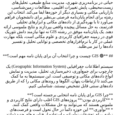
اتی در برنامه‌ریزی شهری، مدیریت منابع طبیعی، تحلیل‌های
ست‌محیطی، پایش تغییرات اقلیمی، مطالعات زمین‌شناسی،
زاریابی مکانی و بسیاری دیگر از حوزه‌ها ایفا می‌کند. انتخاب این
ته برای انجام پایان‌نامه فرصتی بی‌نظیر برای دانشجویان فراهم
‌آورد تا با بهره‌گیری از داده‌های مکانی و ابزارهای تحلیلی
رتمند، به حل مسائل پیچیده واقعی بپردازند و نتایج ملموسی ارائه
دهند. یک پایان‌نامه موفق در رشته GIS نه تنها نیازمند دانش تئوریک
ی در زمینه جغرافیای کاربردی و علوم مکانی است، بلکه مهارت
لی در کار با نرم‌افزارهای تخصصی و توانایی تحلیل و تفسیر
ده‌ها را نیز می‌طلبد.
GI چیست و چرا انتخاب آن برای پایان نامه مهم است؟**
سیستم اطلاعات جغرافیایی (Geographic Information System) یک
رچوب برای جمع‌آوری، ذخیره‌سازی، تحلیل، مدیریت و نمایش
واع داده‌های مکانی و توصیفی است. این سیستم‌ها به ما کمک
‌کنند تا ارتباطات پنهان، الگوها و روندهای مکانی را که از طریق
ده‌های سنتی قابل تشخیص نیستند، شناسایی کنیم.
 برای پایان نامه انتخابی برجسته است؟**
* **کاربردی بودن:** پروژه‌های GIS اغلب دارای نتایج کاربردی و
موس هستند که می‌توانند به حل مشکلات واقعی کمک کنند.
**نوآوری:** این حوزه دائماً در حال تحول است و فرصت‌های
ادی برای تحقیقات نوآورانه و استفاده از فناوری‌های جدید (مانند