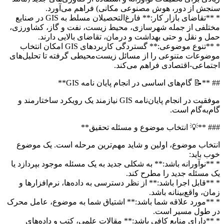
جش از دور، هوش مصنوعی مکانی) فراهم می‌آورد.
* **تقاضای بازار کار:** فارغ‌التحصیلان مسلط به GIS در صنایع
تلفی از جمله شهرسازی، محیط زیست، نفت و گاز، کشاورزی،
ل و نقل و حتی بهداشت و درمان، تقاضای بالایی دارند.
* **تنوع موضوعی:** گستردگی کاربردهای GIS امکان انتخاب
ضوعات متنوعی را از مسائل زیست‌محیطی گرفته تا تحلیل‌های
تماعی-اقتصادی فراهم می‌کند.
 **📝 گام‌های اساسی در انجام پایان نامه GIS**
موفقیت در انجام پایان‌نامه GIS نیازمند یک رویکرد ساختارمند و
م‌به‌گام است.
# **💡 انتخاب موضوع و مسئله تحقیق**
تخاب موضوع، اولین و شاید مهم‌ترین مرحله است. یک موضوع
ب باید:
**نوآورانه باشد:** به شکلی جدید به یک مسئله موجود بپردازد یا
 مسئله جدید را مطرح کند.
**قابل اجرا باشد:** از نظر دسترسی به داده‌ها، نرم‌افزارها و
ان، واقع‌بینانه باشد.
**مورد علاقه شما باشد:** اشتیاق شما به موضوع، عامل محرک
ر طول مسیر است.
**دارای منابع کافی باشد:** مقالات علمی، کتب و داده‌های