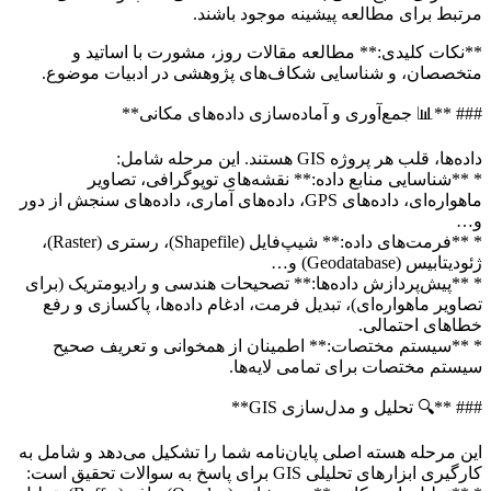
تبط برای مطالعه پیشینه موجود باشند.
نکات کلیدی:** مطالعه مقالات روز، مشورت با اساتید و
خصصان، و شناسایی شکاف‌های پژوهشی در ادبیات موضوع.
# **📊 جمع‌آوری و آماده‌سازی داده‌های مکانی**
ه‌ها، قلب هر پروژه GIS هستند. این مرحله شامل:
**شناسایی منابع داده:** نقشه‌های توپوگرافی، تصاویر
ماهواره‌ای، داده‌های GPS، داده‌های آماری، داده‌های سنجش از دور
…
* **فرمت‌های داده:** شیپ‌فایل (Shapefile)، رستری (Raster)،
دیتابیس (Geodatabase) و…
**پیش‌پردازش داده‌ها:** تصحیحات هندسی و رادیومتریک (برای
اویر ماهواره‌ای)، تبدیل فرمت، ادغام داده‌ها، پاکسازی و رفع
اهای احتمالی.
**سیستم مختصات:** اطمینان از همخوانی و تعریف صحیح
ستم مختصات برای تمامی لایه‌ها.
# **🔍 تحلیل و مدل‌سازی GIS**
ن مرحله هسته اصلی پایان‌نامه شما را تشکیل می‌دهد و شامل به
گیری ابزارهای تحلیلی GIS برای پاسخ به سوالات تحقیق است: