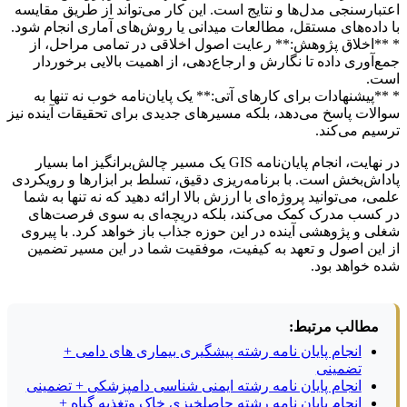
تبارسنجی مدل‌ها و نتایج است. این کار می‌تواند از طریق مقایسه
 داده‌های مستقل، مطالعات میدانی یا روش‌های آماری انجام شود.
**اخلاق پژوهش:** رعایت اصول اخلاقی در تمامی مراحل، از
ع‌آوری داده تا نگارش و ارجاع‌دهی، از اهمیت بالایی برخوردار
ست.
**پیشنهادات برای کارهای آتی:** یک پایان‌نامه خوب نه تنها به
الات پاسخ می‌دهد، بلکه مسیرهای جدیدی برای تحقیقات آینده نیز
سیم می‌کند.
در نهایت، انجام پایان‌نامه GIS یک مسیر چالش‌برانگیز اما بسیار
داش‌بخش است. با برنامه‌ریزی دقیق، تسلط بر ابزارها و رویکردی
می، می‌توانید پروژه‌ای با ارزش بالا ارائه دهید که نه تنها به شما
 کسب مدرک کمک می‌کند، بلکه دریچه‌ای به سوی فرصت‌های
لی و پژوهشی آینده در این حوزه جذاب باز خواهد کرد. با پیروی
 این اصول و تعهد به کیفیت، موفقیت شما در این مسیر تضمین
ه خواهد بود.
مطالب مرتبط:
انجام پایان نامه رشته پیشگیری بیماری های دامی +
تضمینی
انجام پایان نامه رشته ایمنی شناسی دامپزشکی + تضمینی
انجام پایان نامه رشته حاصلخیزی خاک وتغذیه گیاه +