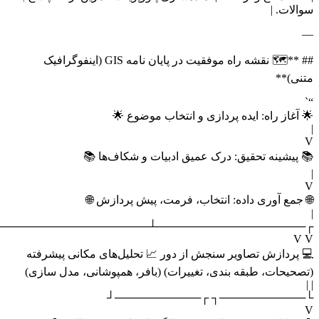
الات. |
## **🗺️ نقشه راه موفقیت در پایان نامه GIS (اینفوگرافیک
نی)**
 آغاز راه: ایده پردازی و انتخاب موضوع 🌟
 پیشینه تحقیق: درک عمیق ادبیات و شکاف‌ها 📚
 جمع آوری داده: انتخاب، فرمت، پیش پردازش 🌐
┌───────────────────┴───────────────────
V 
 پردازش تصاویر سنجش از دور 📈 تحلیل‌های مکانی پیشرفته
صحیحات، طبقه بندی، تغییرات) (بافر، همپوشانی، مدل سازی)
└───────────┐ ┌───────────