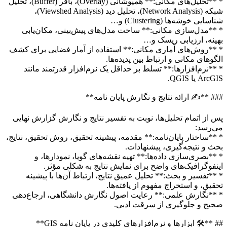
* **تحلیل‌های مکانی:** همپوشانی (Overlay)، بافر (Buffer)، تحلیل
شبکه (Network Analysis)، تحلیل دید (Viewshed Analysis)،
اسایی خوشه‌ها (Clustering) و…
**مدل‌سازی مکانی:** ساخت مدل‌های پیش‌بینی، مکان‌یابی
ینه، ارزیابی ریسک و…
**روش‌های آماری مکانی:** استفاده از آمار فضایی برای کشف
گوهای مکانی و ارتباط بین پدیده‌ها.
**نرم‌افزارها:** تسلط بر حداقل یک نرم‌افزار قدرتمند مانند
Arc یا QGIS.
# **✍️ ارائه نتایج و نگارش پایان نامه**
 از اتمام تحلیل‌ها، نوبت به تفسیر نتایج و نگارش گزارش نهایی
‌رسد:
**ساختار پایان‌نامه:** مقدمه، پیشینه تحقیق، روش تحقیق، نتایج،
ث و نتیجه‌گیری، پیشنهادات.
**بصری‌سازی داده‌ها:** تهیه نقشه‌های گویا، نمودارها، و
نفوگرافیک‌های واضح برای نمایش نتایج به شکلی مؤثر.
**تفسیر و بحث:** تحلیل عمیق نتایج، ارتباط آن‌ها با پیشینه
قیق، و استخراج مفهوم از یافته‌ها.
**نگارش علمی:** رعایت اصول نگارش دانشگاهی، ارجاع‌دهی
یح و جلوگیری از سرقت ادبی.
 **🛠️ ابزارها و نرم‌افزارهای کلیدی در پایان نامه GIS**