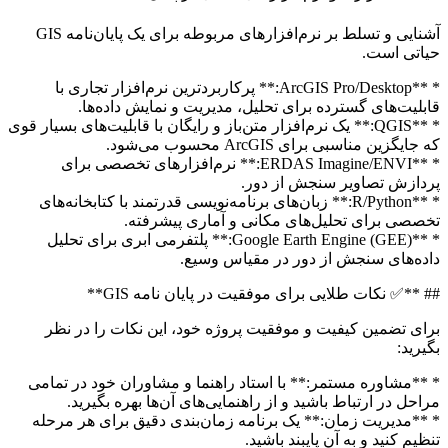
آشنایی و تسلط بر نرم‌افزارهای مربوطه برای یک پایان‌نامه GIS
اتی است.
* **ArcGIS Pro/Desktop:** پرکاربردترین نرم‌افزار تجاری با
بلیت‌های گسترده برای تحلیل، مدیریت و نمایش داده‌ها.
* **QGIS:** یک نرم‌افزار متن‌باز و رایگان با قابلیت‌های بسیار قوی
جایگزین مناسبی برای ArcGIS محسوب می‌شود.
* **ERDAS Imagine/ENVI:** نرم‌افزارهای تخصصی برای
دازش تصاویر سنجش از دور.
* **R/Python:** زبان‌های برنامه‌نویسی قدرتمند با کتابخانه‌های
صصی برای تحلیل‌های مکانی و آماری پیشرفته.
* **Google Earth Engine (GEE):** پلتفرمی ابری برای تحلیل
ده‌های سنجش از دور در مقیاس وسیع.
 **✅ نکات طلایی برای موفقیت در پایان نامه GIS**
ای تضمین کیفیت و موفقیت پروژه خود، این نکات را در نظر
یرید:
**مشاوره مستمر:** با استاد راهنما و مشاوران خود در تمامی
احل در ارتباط باشید و از راهنمایی‌های آن‌ها بهره بگیرید.
**مدیریت زمان:** یک برنامه زمان‌بندی دقیق برای هر مرحله
ظیم کنید و به آن پایبند باشید.