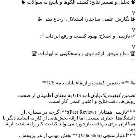
 تحلیل و تفسیر نتایج: کشف الگوها و پاسخ به سوالات 🧠
 نگارش علمی: ساختار، استدلال، ارجاع دهی 📝
بازبینی و اصلاح: بهبود کیفیت و رفع ایرادات ✅
 دفاع موفق: ارائه قوی و پاسخگویی به ابهامات 🏆
 **⭐ تضمین کیفیت و ارتقاء پایان نامه GIS**
تضمین کیفیت یک پایان‌نامه GIS به معنای اطمینان از صحت
ش‌ها، دقت نتایج و اعتبار علمی کار است.
* **بازبینی همتایان (Peer Review):** اگرچه در بسیاری از
نشگاه‌ها اجباری نیست، اما ارائه بخش‌هایی از کار به اساتید دیگر یا
کاران برای دریافت بازخورد می‌تواند کیفیت کار را به شدت ارتقا
د.
* **اعتبارسنجی (Validation):** بخش مهمی از هر پژوهش،