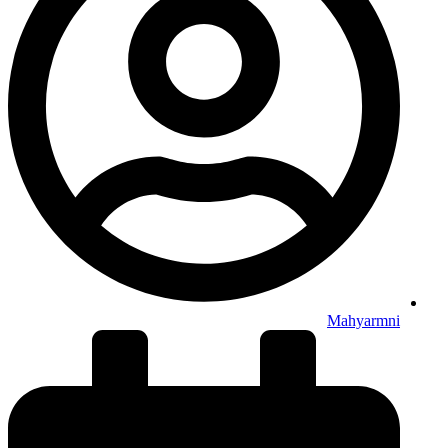
Mahyarmni