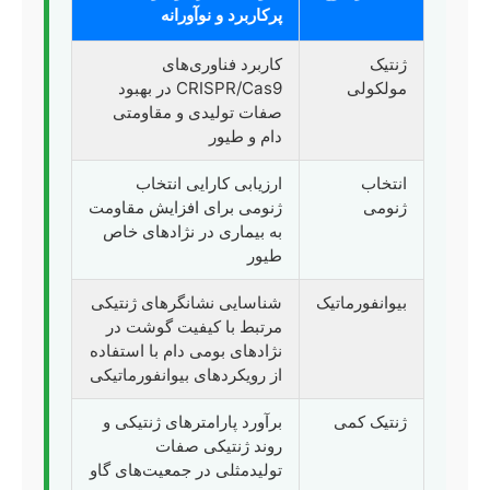
پرکاربرد و نوآورانه
ژنتیک
کاربرد فناوری‌های
مولکولی
CRISPR/Cas9 در بهبود
صفات تولیدی و مقاومتی
دام و طیور
انتخاب
ارزیابی کارایی انتخاب
ژنومی
ژنومی برای افزایش مقاومت
به بیماری در نژادهای خاص
طیور
بیوانفورماتیک
شناسایی نشانگرهای ژنتیکی
مرتبط با کیفیت گوشت در
نژادهای بومی دام با استفاده
از رویکردهای بیوانفورماتیکی
ژنتیک کمی
برآورد پارامترهای ژنتیکی و
روند ژنتیکی صفات
تولیدمثلی در جمعیت‌های گاو