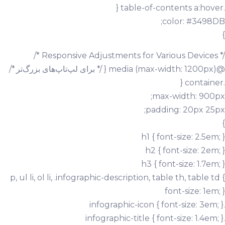
.table-of-contents a:hover {
color: #3498DB;
}
/* Responsive Adjustments for Various Devices */
@media (max-width: 1200px) { /* برای لپ‌تاپ‌های بزرگ‌تر */
.container {
max-width: 900px;
padding: 20px 25px;
}
h1 { font-size: 2.5em; }
h2 { font-size: 2em; }
h3 { font-size: 1.7em; }
p, ul li, ol li, .infographic-description, table th, table td {
font-size: 1em; }
.infographic-icon { font-size: 3em; }
.infographic-title { font-size: 1.4em; }