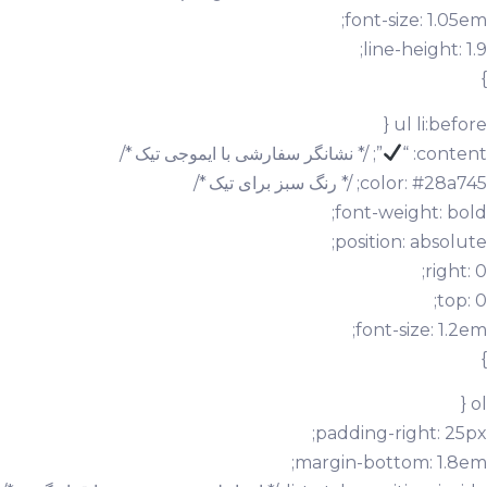
font-size: 1.05em;
line-height: 1.9;
}
ul li:before {
content: “
”; /* نشانگر سفارشی با ایموجی تیک */
color: #28a745; /* رنگ سبز برای تیک */
font-weight: bold;
position: absolute;
right: 0;
top: 0;
font-size: 1.2em;
}
ol {
padding-right: 25px;
margin-bottom: 1.8em;