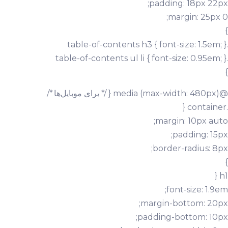
padding: 18px 22px;
margin: 25px 0;
}
.table-of-contents h3 { font-size: 1.5em; }
.table-of-contents ul li { font-size: 0.95em; }
}
@media (max-width: 480px) { /* برای موبایل‌ها */
.container {
margin: 10px auto;
padding: 15px;
border-radius: 8px;
}
h1 {
font-size: 1.9em;
margin-bottom: 20px;
padding-bottom: 10px;