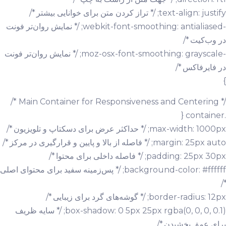
text-align: justify; /* تراز کردن متن برای خوانایی بیشتر */
-webkit-font-smoothing: antialiased; /* نمایش روان‌تر فونت
در وب‌کیت */
-moz-osx-font-smoothing: grayscale; /* نمایش روان‌تر فونت
در فایرفاکس */
}
/* Main Container for Responsiveness and Centering */
.container {
max-width: 1000px; /* حداکثر عرض برای دسکتاپ و تلویزیون */
margin: 25px auto; /* فاصله از بالا و پایین و قرارگیری در مرکز */
padding: 25px 30px; /* فاصله داخلی برای محتوا */
background-color: #ffffff; /* پس‌زمینه سفید برای محتوای اصلی
*/
border-radius: 12px; /* گوشه‌های گرد برای زیبایی */
box-shadow: 0 5px 25px rgba(0, 0, 0, 0.1); /* سایه ظریف
برای عمق بخشیدن */