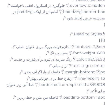
overflow-x: hidden; /* جلوگیری از اسکرول افقی ناخواسته */
box-sizing: border-box; /* اطمینان از اینکه padding در
محاسبه عرض لحاظ شود */
}
/* Heading Styles */
h1 {
font-size: 2.8em; /* اندازه فونت بزرگ برای عنوان اصلی */
font-weight: 800; /* بسیار پررنگ */
color: #2C3E50; /* رنگ سرمه‌ای تیره برای قدرت و جدیت */
text-align: center; /* تراز میانی */
margin-bottom: 35px; /* فاصله از پاراگراف بعدی */
line-height: 1.3; /* ارتفاع خط برای خوانایی بهتر */
border-bottom: 4px solid #3498DB; /* خط آبی زیر عنوان
برای تأکید */
padding-bottom: 18px; /* فاصله بین متن و خط زیرین */
}