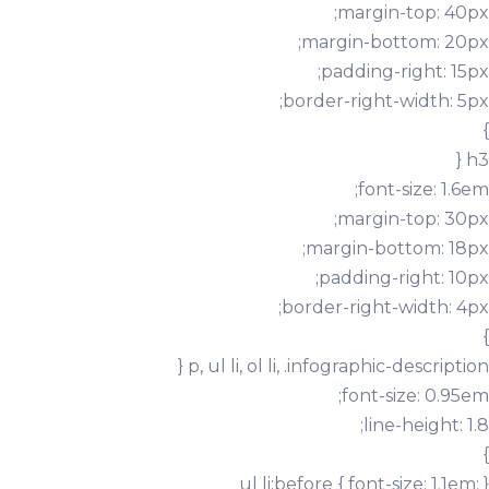
margin-top: 40px;
margin-bottom: 20px;
padding-right: 15px;
border-right-width: 5px;
}
h3 {
font-size: 1.6em;
margin-top: 30px;
margin-bottom: 18px;
padding-right: 10px;
border-right-width: 4px;
}
p, ul li, ol li, .infographic-description {
font-size: 0.95em;
line-height: 1.8;
}
ul li:before { font-size: 1.1em; }