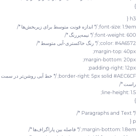
}
h3 {
font-size: 1.9em; /* اندازه فونت متوسط برای زیربخش‌ها */
font-weight: 600; /* نیمه‌پررنگ */
color: #4A6572; /* رنگ خاکستری-آبی متوسط */
margin-top: 40px;
margin-bottom: 20px;
padding-right: 12px;
border-right: 5px solid #AEC6CF; /* خط آبی روشن‌تر در سمت
راست */
line-height: 1.5;
}
/* Paragraphs and Text */
p {
margin-bottom: 1.8em; /* فاصله بین پاراگراف‌ها */