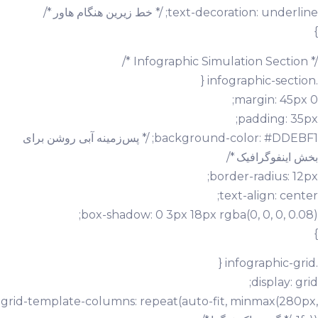
text-decoration: underline; /* خط زیرین هنگام هاور */
}
/* Infographic Simulation Section */
.infographic-section {
margin: 45px 0;
padding: 35px;
background-color: #DDEBF1; /* پس‌زمینه آبی روشن برای
بخش اینفوگرافیک */
border-radius: 12px;
text-align: center;
box-shadow: 0 3px 18px rgba(0, 0, 0, 0.08);
}
.infographic-grid {
display: grid;
grid-template-columns: repeat(auto-fit, minmax(280px,