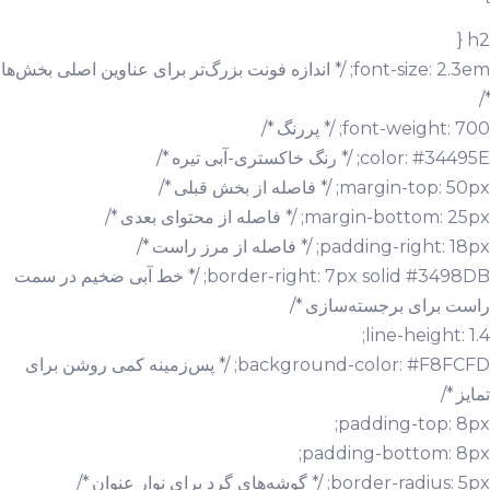
h2 {
font-size: 2.3em; /* اندازه فونت بزرگ‌تر برای عناوین اصلی بخش‌ها
*/
font-weight: 700; /* پررنگ */
color: #34495E; /* رنگ خاکستری-آبی تیره */
margin-top: 50px; /* فاصله از بخش قبلی */
margin-bottom: 25px; /* فاصله از محتوای بعدی */
padding-right: 18px; /* فاصله از مرز راست */
border-right: 7px solid #3498DB; /* خط آبی ضخیم در سمت
راست برای برجسته‌سازی */
line-height: 1.4;
background-color: #F8FCFD; /* پس‌زمینه کمی روشن برای
تمایز */
padding-top: 8px;
padding-bottom: 8px;
border-radius: 5px; /* گوشه‌های گرد برای نوار عنوان */