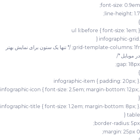
font-size: 0.9em;
line-height: 1.7;
}
ul li:before { font-size: 1em; }
.infographic-grid {
grid-template-columns: 1fr; /* تنها یک ستون برای نمایش بهتر
در موبایل */
gap: 18px;
}
.infographic-item { padding: 20px; }
.infographic-icon { font-size: 2.5em; margin-bottom: 12px;
}
.infographic-title { font-size: 1.2em; margin-bottom: 8px; }
table {
border-radius: 5px;
margin: 25px 0;