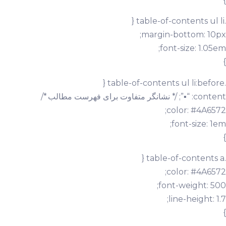
}
.table-of-contents ul li {
margin-bottom: 10px;
font-size: 1.05em;
}
.table-of-contents ul li:before {
content: “▪”; /* نشانگر متفاوت برای فهرست مطالب */
color: #4A6572;
font-size: 1em;
}
.table-of-contents a {
color: #4A6572;
font-weight: 500;
line-height: 1.7;
}