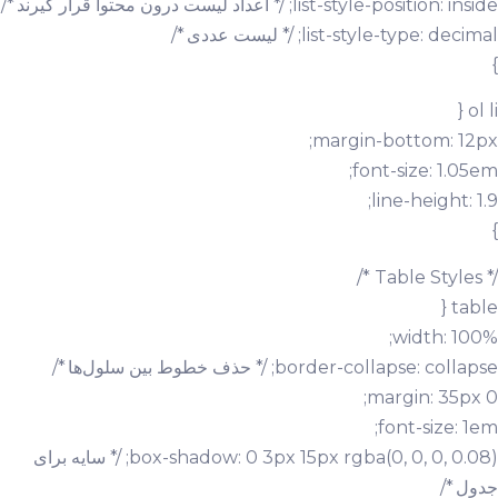
list-style-position: inside; /* اعداد لیست درون محتوا قرار گیرند */
list-style-type: decimal; /* لیست عددی */
}
ol li {
margin-bottom: 12px;
font-size: 1.05em;
line-height: 1.9;
}
/* Table Styles */
table {
width: 100%;
border-collapse: collapse; /* حذف خطوط بین سلول‌ها */
margin: 35px 0;
font-size: 1em;
box-shadow: 0 3px 15px rgba(0, 0, 0, 0.08); /* سایه برای
جدول */