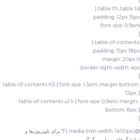
}
table th, table td {
padding: 12px 15px;
font-size: 0.9em;
}
.table-of-contents {
padding: 15px 18px;
margin: 20px 0;
border-right-width: 4px;
}
.table-of-contents h3 { font-size: 1.3em; margin-bottom:
12px; }
.table-of-contents ul li { font-size: 0.9em; margin-
bottom: 8px; }
}
@media (min-width: 1400px) { /* برای تلویزیون‌ها و
نمایشگرهای بسیار بزرگ */