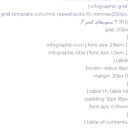
.infographic-grid {
grid-template-columns: repeat(auto-fit, minmax(250px,
1fr)); /* ستون‌های کمتر */
gap: 20px;
}
.infographic-icon { font-size: 2.8em; }
.infographic-title { font-size: 1.3em; }
table {
border-radius: 8px;
margin: 30px 0;
}
table th, table td {
padding: 15px 18px;
font-size: 0.95em;
}
.table-of-contents {