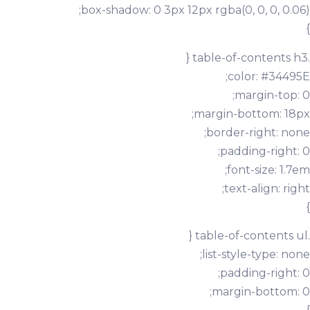
box-shadow: 0 3px 12px rgba(0, 0, 0, 0.06);
}
.table-of-contents h3 {
color: #34495E;
margin-top: 0;
margin-bottom: 18px;
border-right: none;
padding-right: 0;
font-size: 1.7em;
text-align: right;
}
.table-of-contents ul {
list-style-type: none;
padding-right: 0;
margin-bottom: 0;