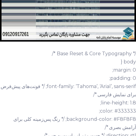
/* Base Reset & Core Typography */
body {
margin: 0;
padding: 0;
font-family: ‘Tahoma’, ‘Arial’, sans-serif; /* فونت‌های پیش‌فرض
برای نمایش فارسی */
line-height: 1.8;
color: #333333;
background-color: #F8F8F8; /* رنگ پس‌زمینه کلی برای
آرامش بصری */
direction: rtl; /* جهت متن از راست به چپ */