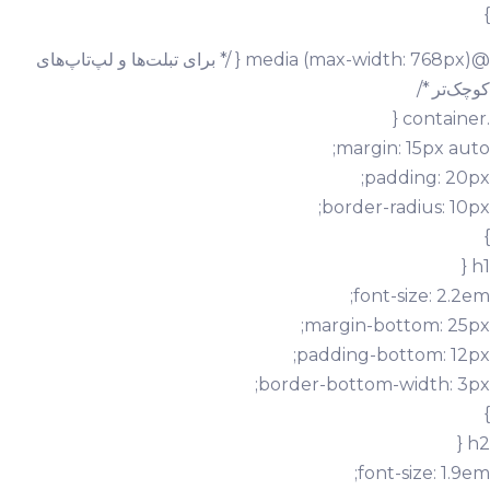
}
@media (max-width: 768px) { /* برای تبلت‌ها و لپ‌تاپ‌های
کوچک‌تر */
.container {
margin: 15px auto;
padding: 20px;
border-radius: 10px;
}
h1 {
font-size: 2.2em;
margin-bottom: 25px;
padding-bottom: 12px;
border-bottom-width: 3px;
}
h2 {
font-size: 1.9em;