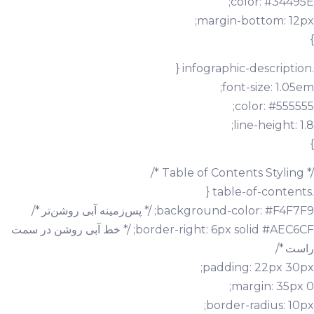
color: #34495E;
margin-bottom: 12px;
}
.infographic-description {
font-size: 1.05em;
color: #555555;
line-height: 1.8;
}
/* Table of Contents Styling */
.table-of-contents {
background-color: #F4F7F9; /* پس‌زمینه آبی روشن‌تر */
border-right: 6px solid #AEC6CF; /* خط آبی روشن در سمت
راست */
padding: 22px 30px;
margin: 35px 0;
border-radius: 10px;