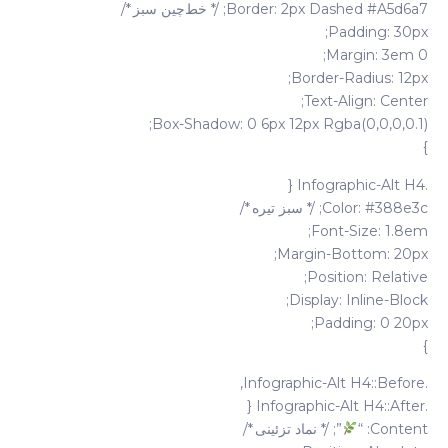
Border: 2px Dashed #a5d6a7; /* خط‌چین سبز */
Padding: 30px;
Margin: 3em 0;
Border-Radius: 12px;
Text-Align: Center;
Box-Shadow: 0 6px 12px Rgba(0,0,0,0.1);
}
.infographic-Alt H4 {
Color: #388e3c; /* سبز تیره */
Font-Size: 1.8em;
Margin-Bottom: 20px;
Position: Relative;
Display: Inline-Block;
Padding: 0 20px;
}
.infographic-Alt H4::before,
.infographic-Alt H4::after {
Content: “
”; /* نماد تزئینی */