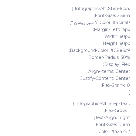
.infographic-Alt .step-Icon {
Font-Size: 2.5em;
Color: #4caf50; /* سبز روشن */
Margin-Left: 15px;
Width: 60px;
Height: 60px;
Background-Color: #c8e6c9;
Border-Radius: 50%;
Display: Flex;
Align-Items: Center;
Justify-Content: Center;
Flex-Shrink: 0;
}
.infographic-Alt .step-Text {
Flex-Grow: 1;
Text-Align: Right;
Font-Size: 1.1em;
Color: #424242;