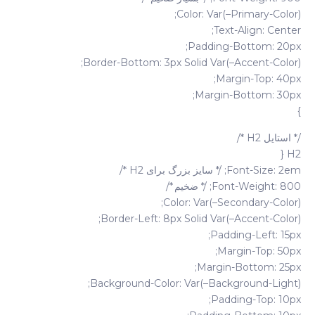
Color: Var(–Primary-Color);
Text-Align: Center;
Padding-Bottom: 20px;
Border-Bottom: 3px Solid Var(–Accent-Color);
Margin-Top: 40px;
Margin-Bottom: 30px;
}
/* استایل H2 */
H2 {
Font-Size: 2em; /* سایز بزرگ برای H2 */
Font-Weight: 800; /* ضخیم */
Color: Var(–Secondary-Color);
Border-Left: 8px Solid Var(–Accent-Color);
Padding-Left: 15px;
Margin-Top: 50px;
Margin-Bottom: 25px;
Background-Color: Var(–Background-Light);
Padding-Top: 10px;