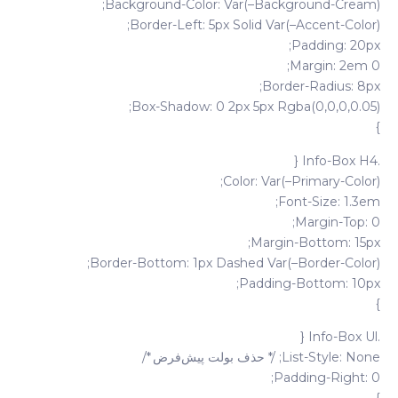
Background-Color: Var(–Background-Cream);
Border-Left: 5px Solid Var(–Accent-Color);
Padding: 20px;
Margin: 2em 0;
Border-Radius: 8px;
Box-Shadow: 0 2px 5px Rgba(0,0,0,0.05);
}
.info-Box H4 {
Color: Var(–Primary-Color);
Font-Size: 1.3em;
Margin-Top: 0;
Margin-Bottom: 15px;
Border-Bottom: 1px Dashed Var(–Border-Color);
Padding-Bottom: 10px;
}
.info-Box Ul {
List-Style: None; /* حذف بولت پیش‌فرض */
Padding-Right: 0;