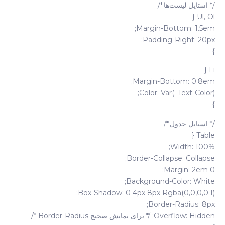
/* استایل لیست‌ها */
Ul, Ol {
Margin-Bottom: 1.5em;
Padding-Right: 20px;
}
Li {
Margin-Bottom: 0.8em;
Color: Var(–Text-Color);
}
/* استایل جدول */
Table {
Width: 100%;
Border-Collapse: Collapse;
Margin: 2em 0;
Background-Color: White;
Box-Shadow: 0 4px 8px Rgba(0,0,0,0.1);
Border-Radius: 8px;
Overflow: Hidden; /* برای نمایش صحیح Border-Radius */