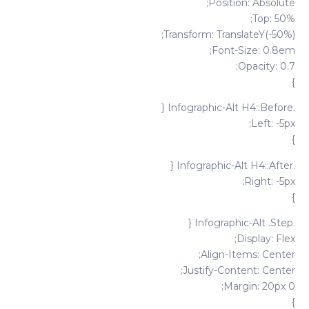
Position: Absolute;
Top: 50%;
Transform: TranslateY(-50%);
Font-Size: 0.8em;
Opacity: 0.7;
}
.infographic-Alt H4::before {
Left: -5px;
}
.infographic-Alt H4::after {
Right: -5px;
}
.infographic-Alt .step {
Display: Flex;
Align-Items: Center;
Justify-Content: Center;
Margin: 20px 0;
}