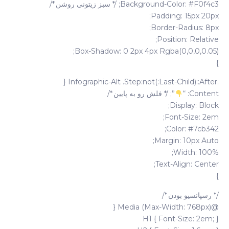
Background-Color: #f0f4c3; /* سبز زیتونی روشن */
Padding: 15px 20px;
Border-Radius: 8px;
Position: Relative;
Box-Shadow: 0 2px 4px Rgba(0,0,0,0.05);
}
.infographic-Alt .step:not(:last-Child)::after {
Content: “
”; /* فلش رو به پایین */
Display: Block;
Font-Size: 2em;
Color: #7cb342;
Margin: 10px Auto;
Width: 100%;
Text-Align: Center;
}
/* رسپانسیو بودن */
@media (max-Width: 768px) {
H1 { Font-Size: 2em; }