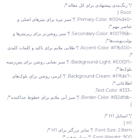
/* رنگ‌بندی پیشنهادی برای کل مقاله */
:root {
–primary-Color: #004d40; /* سبز تیره برای تیترهای اصلی و
عناصر مهم */
–secondary-Color: #00796b; /* سبز روشن‌تر برای زیرتیترها و
بولت‌پوینت‌ها */
–accent-Color: #ffb300; /* طلایی ملایم برای تاکید و کلمات کلیدی
*/
–background-Light: #e0f2f1; /* سبز نعنایی روشن برای پس‌زمینه
بلوک‌ها */
–background-Cream: #fffde7; /* کرمی روشن برای بلوک‌های
اطلاعاتی */
–text-Color: #333;
–border-Color: #b2dfdb; /* سبز آبی ملایم برای خطوط جداکننده */
}
/* استایل H1 */
H1 {
Font-Size: 2.8em; /* سایز بزرگتر برای H1 */
Font-Weight: 900; /* بسیار ضخیم */