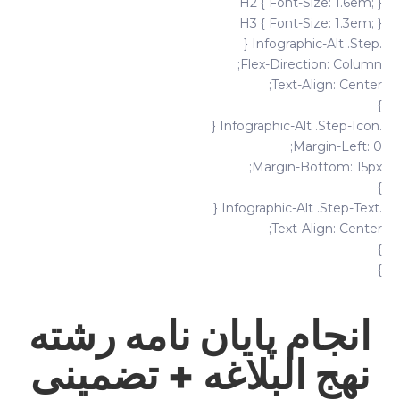
H2 { Font-Size: 1.6em; }
H3 { Font-Size: 1.3em; }
.infographic-Alt .step {
Flex-Direction: Column;
Text-Align: Center;
}
.infographic-Alt .step-Icon {
Margin-Left: 0;
Margin-Bottom: 15px;
}
.infographic-Alt .step-Text {
Text-Align: Center;
}
}
انجام پایان نامه رشته
نهج البلاغه + تضمینی