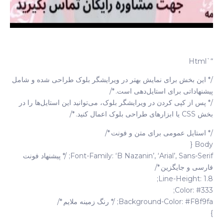
“`html
/* این بخش برای نمایش بهتر در ویرایشگر بلوک طراحی شده و شامل
پیشنهاداتی برای استایل‌دهی است. */
/* پس از کپی کردن در ویرایشگر بلوک، می‌توانید این استایل‌ها را در
بخش CSS یا ابزارهای طراحی بلوک اعمال کنید. */
/* استایل عمومی برای متن و فونت */
Body {
Font-Family: ‘B Nazanin’, ‘Arial’, Sans-Serif; /* پیشنهاد فونت
فارسی و جایگزین */
Line-Height: 1.8;
Color: #333;
Background-Color: #f8f9fa; /* رنگ زمینه ملایم */
}