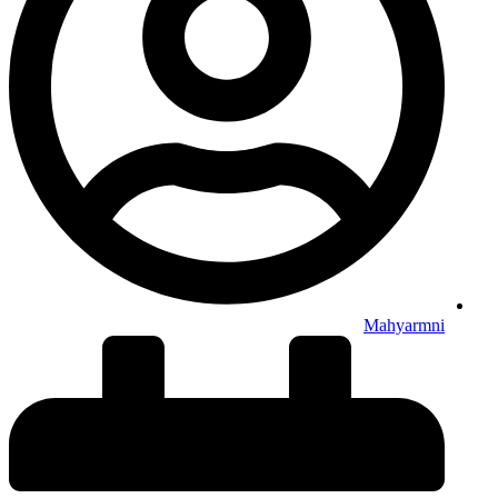
Mahyarmni